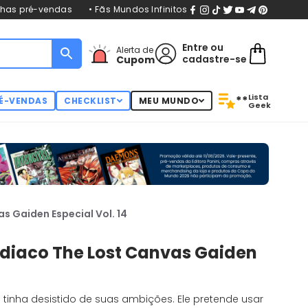
nhas pré-vendas
• Fãs Mundos Infinitos
Entre
ou
Alerta de
cadastre-se
Cupom
Lista
**
É-VENDAS
CHECKLIST
MEU MUNDO
Geek
s Gaiden Especial Vol. 14
odiaco The Lost Canvas Gaiden
tinha desistido de suas ambições. Ele pretende usar