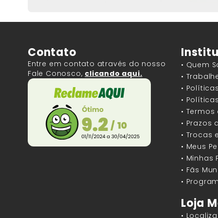
Contato
Instit
Entre em contato através do nosso
• Quem 
Fale Conosco,
clicando aqui.
• Trabal
• Polític
• Polític
• Termos
• Prazos 
• Trocas 
• Meus P
• Minhas
• Fãs Mun
• Program
Loja M
• Localiz