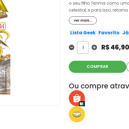
o seu filho Tenma como um
celestial, e para isso, reto
o retorno de Tenma na sua a
ver mais...
Shion não permitirá que iss
contra a divindade!
Lista Geek
Favorito
Já
R$ 46,9
COMPRAR
Ou compre atrav