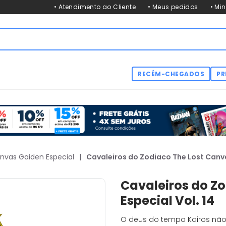
• Atendimento ao Cliente
• Meus pedidos
• Mi
RECÉM-CHEGADOS
PR
anvas Gaiden Especial
|
Cavaleiros do Zodiaco The Lost Canva
Cavaleiros do Z
Especial Vol. 14
O deus do tempo Kairos não 