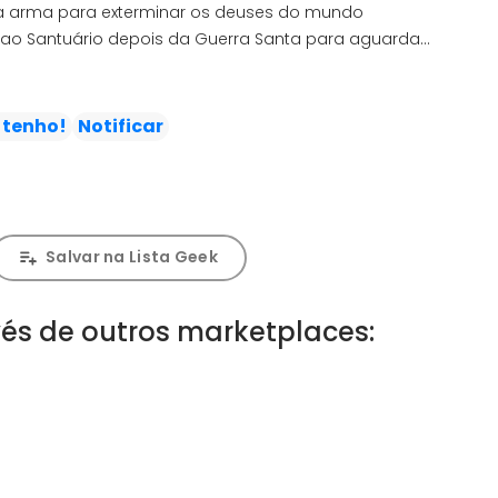
a arma para exterminar os deuses do mundo
rna ao Santuário depois da Guerra Santa para aguardar
rmadura divina! Mas é claro que o Grande Mestre
o aconteça, e se levanta numa batalha derradeira
 tenho!
Notificar
0
Salvar na Lista Geek
és de outros marketplaces: