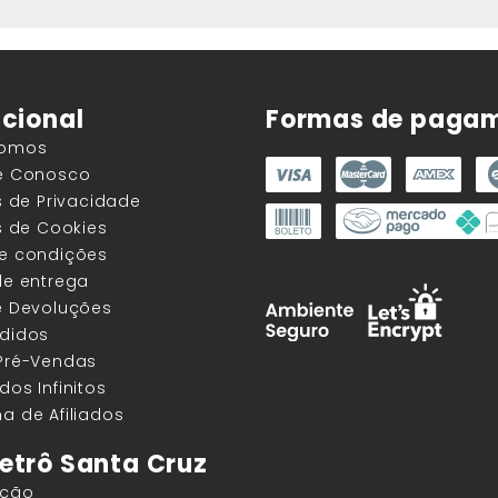
ucional
Formas de paga
Somos
he Conosco
as de Privacidade
as de Cookies
 e condições
de entrega
e Devoluções
edidos
 Pré-Vendas
dos Infinitos
a de Afiliados
etrô Santa Cruz
ação