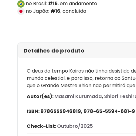
no Brasil:
#15
, em andamento
no Japão:
#16
, concluída
Detalhes do produto
O deus do tempo Kairos não tinha desistido 
mundo celestial, e para isso, retorna ao San
que o Grande Mestre Shion não permitirá que 
Autor(es):
Masami Kurumada
,
Shiori Teshir
ISBN:
9786555946819, 978-65-5594-681-9
Check-List:
Outubro/2025