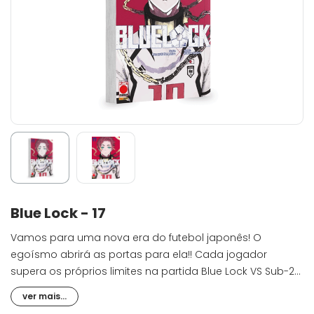
Blue Lock - 17
Vamos para uma nova era do futebol japonês! O
egoísmo abrirá as portas para ela!! Cada jogador
supera os próprios limites na partida Blue Lock VS Sub-20!
À medida que a relação entre os irmãos Itoshi se
ver mais...
aprofunda e o imprevisível futebol de altíssimo nível se