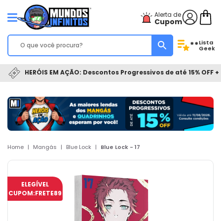
Alerta de
Cupom
Lista
**
Geek
HERÓIS EM AÇÃO: Descontos Progressivos de até 15% OFF + 
Home
|
Mangás
|
Blue Lock
|
Blue Lock - 17
ELEGÍVEL
CUPOM:
FRETE89