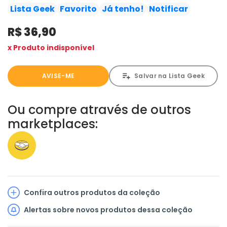
desenrola, Nagi, Bachira, Isagi e todos os outros
Lista Geek
Favorito
Já tenho!
Notificar
jogadores tentam marcar "por si mesmos"! Será que o
R$ 36,90
sonho e a obsessão de Jinpachi Ego pode destruir o
futebol japonês?!
x Produto indisponível
AVISE-ME
Salvar na Lista Geek
Ou compre através de outros
marketplaces:
Confira outros produtos da coleção
Alertas sobre novos produtos dessa coleção