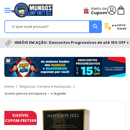
Alerta de
Cupom
Lista
**
Geek
HERÓIS EM AÇÃO: Descontos Progressivos de até 15% OFF + 
Home
|
Negócios, Carreira e Autoajuda
|
Quem pensa enriquece - o legado
ELEGÍVEL
CUPOM:
FRETE89