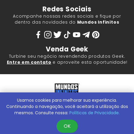
Redes Sociais
Acompanhe nossas redes sociais e fique por
dentro das novidades do
Mundos Infinitos
Venda Geek
Turbine seu negócio revendendo produtos Geek.
Entre em contato
e aproveite esta oportunidade!
Usamos cookies para melhorar sua experiência.
Mundos Infinitos - Publicações e Geek Store |
ContentStuff
Publicações e Assinaturas Ltda. CNPJ - 05.859.917/0001-60.
Continuando a navegação, você aceitará a utilização dos
Rua Machado Bitencourt, 291 -
Conheça nossa Loja Física:
mesmos. Consulte nossa:
Políticas de Privacidade.
Vila Clementino, São Paulo/SP, 04044-000
OK