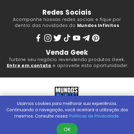
Redes Sociais
Acompanhe nossas redes sociais e fique por
dentro das novidades do
Mundos Infinitos
Venda Geek
Turbine seu negócio revendendo produtos Geek.
Entre em contato
e aproveite esta oportunidade!
Usamos cookies para melhorar sua experiência.
Mundos Infinitos - Publicações e Geek Store |
ContentStuff
Publicações e Assinaturas Ltda. CNPJ - 05.859.917/0001-60.
Continuando a navegação, você aceitará a utilização dos
Rua Machado Bitencourt, 291 -
Conheça nossa Loja Física:
mesmos. Consulte nossa:
Políticas de Privacidade.
Vila Clementino, São Paulo/SP, 04044-000
OK