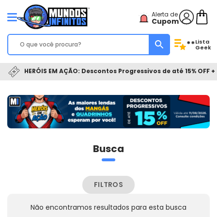
Alerta de
Cupom
Lista
**
Geek
HERÓIS EM AÇÃO: Descontos Progressivos de até 15% OFF + 
Busca
FILTROS
Não encontramos resultados para esta busca