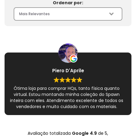
Ordenar por:
Piero D'Aprile
Ótima loja para comprar HQs, tanto física quanto
virtual. Estou montando minha coleção do Spawn
inteira com eles. Atendimento excelente de todos os
vendedores e muito cuidado com os materiais.
Sempre que peço, me dão plásticos adicionais para
preservar as revistas. Virei fã!
Avaliação totalizada
Google
4.9
de 5,