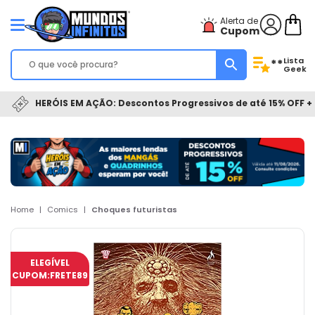
Alerta de
Cupom
Lista
**
Geek
HERÓIS EM AÇÃO: Descontos Progressivos de até 15% OFF + 
Home
|
Comics
|
Choques futuristas
ELEGÍVEL
CUPOM:
FRETE89