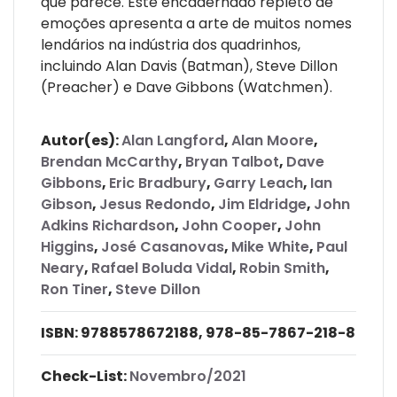
que parece. Este encadernado repleto de
emoções apresenta a arte de muitos nomes
lendários na indústria dos quadrinhos,
incluindo Alan Davis (Batman), Steve Dillon
(Preacher) e Dave Gibbons (Watchmen).
Autor(es):
Alan Langford
,
Alan Moore
,
Brendan McCarthy
,
Bryan Talbot
,
Dave
Gibbons
,
Eric Bradbury
,
Garry Leach
,
Ian
Gibson
,
Jesus Redondo
,
Jim Eldridge
,
John
Adkins Richardson
,
John Cooper
,
John
Higgins
,
José Casanovas
,
Mike White
,
Paul
Neary
,
Rafael Boluda Vidal
,
Robin Smith
,
Ron Tiner
,
Steve Dillon
ISBN:
9788578672188, 978-85-7867-218-8
Check-List:
Novembro/2021