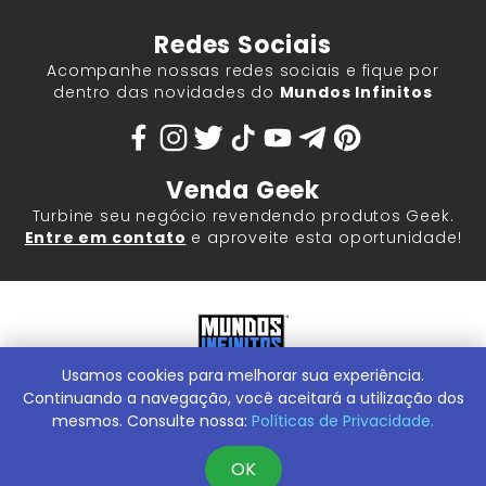
Redes Sociais
Acompanhe nossas redes sociais e fique por
dentro das novidades do
Mundos Infinitos
Venda Geek
Turbine seu negócio revendendo produtos Geek.
Entre em contato
e aproveite esta oportunidade!
Usamos cookies para melhorar sua experiência.
Mundos Infinitos - Publicações e Geek Store |
ContentStuff
Publicações e Assinaturas Ltda. CNPJ - 05.859.917/0001-60.
Continuando a navegação, você aceitará a utilização dos
Rua Machado Bitencourt, 291 -
Conheça nossa Loja Física:
mesmos. Consulte nossa:
Políticas de Privacidade.
Vila Clementino, São Paulo/SP, 04044-000
OK