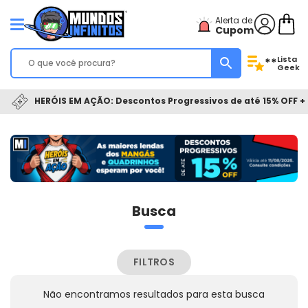
Alerta de
Cupom
Lista
**
Geek
HERÓIS EM AÇÃO: Descontos Progressivos de até 15% OFF + 
Busca
FILTROS
Não encontramos resultados para esta busca