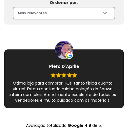
Ordenar por:
Piero D'Aprile
Ótima loja para comprar HQs, tanto física quanto
virtual. Estou montando minha coleção do Spawn
inteira com eles. Atendimento excelente de todos os
vendedores e muito cuidado com os materiais.
Sempre que peço, me dão plásticos adicionais para
preservar as revistas. Virei fã!
Avaliação totalizada
Google
4.9
de 5,