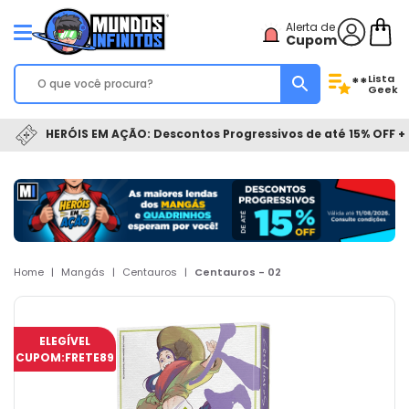
Alerta de
Cupom
Lista
**
Geek
HERÓIS EM AÇÃO: Descontos Progressivos de até 15% OFF + 
Home
|
Mangás
|
Centauros
|
Centauros - 02
ELEGÍVEL
CUPOM:
FRETE89