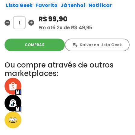
nesse novo mundo em que as duas raças convivem em
Lista Geek
Favorito
Já tenho!
Notificar
paz. Para isso, eles terão que superar os traumas do
R$ 99,90
passado e descobrir como lidar com os desafios da
sociedade moderna.
Em até
2x
de
R$ 49,95
COMPRAR
Salvar na Lista Geek
Ou compre através de outros
marketplaces: