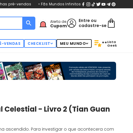
nhas pré-vendas
• Fãs Mundos Infinitos
Entre
ou
Alerta de
cadastre-se
Cupom
Lista
**
É-VENDAS
CHECKLIST
MEU MUNDO
Geek
 Celestial - Livro 2 (Tian Guan
tigar o que acontecera com