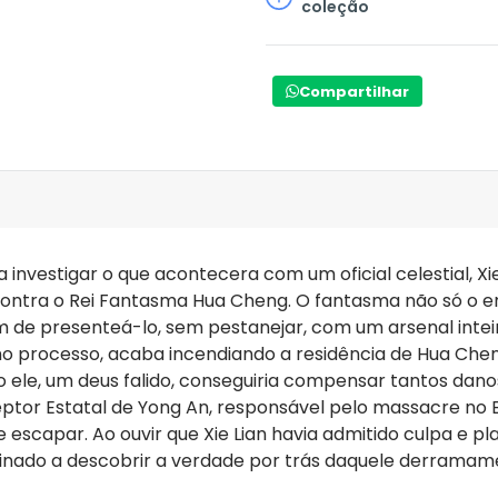
coleção
Compartilhar
investigar o que acontecera com um oficial celestial, Xie
ncontra o Rei Fantasma Hua Cheng. O fantasma não só o 
de presenteá-lo, sem pestanejar, com um arsenal inteiro
, no processo, acaba incendiando a residência de Hua Che
 ele, um deus falido, conseguiria compensar tantos danos.
ceptor Estatal de Yong An, responsável pelo massacre n
escapar. Ao ouvir que Xie Lian havia admitido culpa e 
erminado a descobrir a verdade por trás daquele derrama