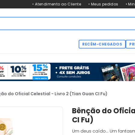
• Atendimento ao Cliente
• Meus pedidos
• Mi
RECÉM-CHEGADOS
PR
ão do Oficial Celestial - Livro 2 (Tian Guan CI Fu)
Bênção do Oficial
CI Fu)
Um deus caído... Um fantasma ascendido. Para inves