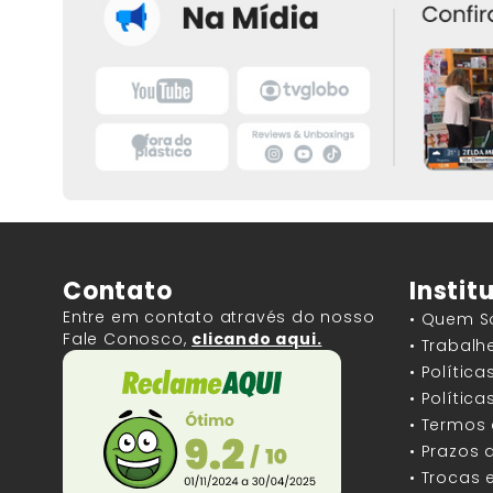
Contato
Instit
Entre em contato através do nosso
• Quem 
Fale Conosco,
clicando aqui.
• Trabal
• Polític
• Polític
• Termos
• Prazos 
• Trocas 