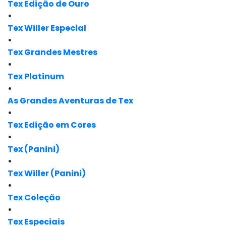
Tex Edição de Ouro
•
Tex Willer Especial
•
Tex Grandes Mestres
•
Tex Platinum
•
As Grandes Aventuras de Tex
•
Tex Edição em Cores
•
Tex (Panini)
•
Tex Willer (Panini)
•
Tex Coleção
•
Tex Especiais