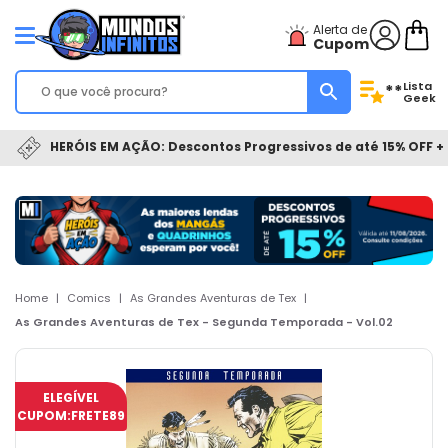
Alerta de
Cupom
Lista
**
Geek
HERÓIS EM AÇÃO: Descontos Progressivos de até 15% OFF + 
Home
|
Comics
|
As Grandes Aventuras de Tex
|
As Grandes Aventuras de Tex - Segunda Temporada - Vol.02
ELEGÍVEL
CUPOM:
FRETE89