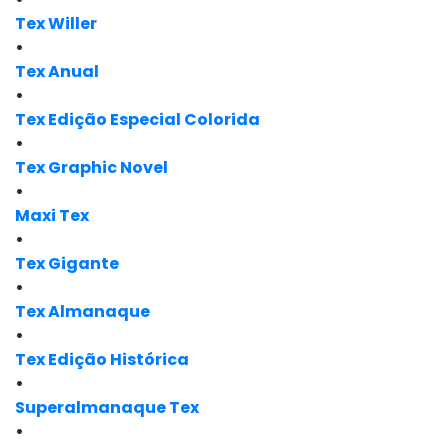
Tex Willer
•
Tex Anual
•
Tex Edição Especial Colorida
•
Tex Graphic Novel
•
Maxi Tex
•
Tex Gigante
•
Tex Almanaque
•
Tex Edição Histórica
•
Superalmanaque Tex
•