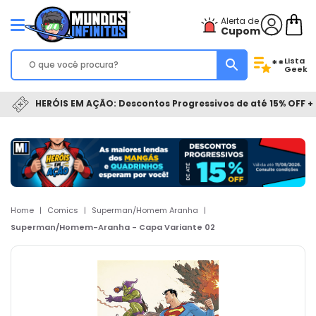
Alerta de
Cupom
Lista
**
Geek
HERÓIS EM AÇÃO: Descontos Progressivos de até 15% OFF + 
Home
|
Comics
|
Superman/Homem Aranha
|
Superman/Homem-Aranha - Capa Variante 02