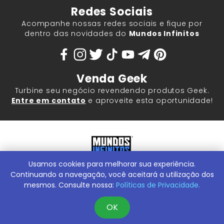
Redes Sociais
Acompanhe nossas redes sociais e fique por
dentro das novidades do
Mundos Infinitos
Venda Geek
Turbine seu negócio revendendo produtos Geek.
Entre em contato
e aproveite esta oportunidade!
Usamos cookies para melhorar sua experiência.
Mundos Infinitos - Publicações e Geek Store |
ContentStuff
Publicações e Assinaturas Ltda. CNPJ - 05.859.917/0001-60.
Continuando a navegação, você aceitará a utilização dos
Rua Machado Bitencourt, 291 -
Conheça nossa Loja Física:
mesmos. Consulte nossa:
Políticas de Privacidade.
Vila Clementino, São Paulo/SP, 04044-000
OK