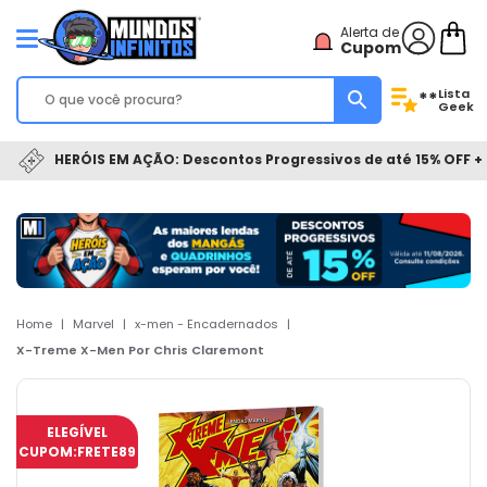
Alerta de
Cupom
Lista
**
Geek
HERÓIS EM AÇÃO: Descontos Progressivos de até 15% OFF + 
Home
|
Marvel
|
x-men - Encadernados
|
X-Treme X-Men Por Chris Claremont
ELEGÍVEL
CUPOM:
FRETE89