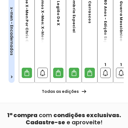
X-Treme X-Men Por Chris Claremont
Novíssimos X-Men: X-Men de Ontem
X-Men: Legião De X
Teia Sombria Especial
X-Men: Carrascos
X-Men 60 Anos - Edição Especial de Aniversário
X-Men: Guerra Messiânica
x-men - Encadernados
1
1
Todas as edições