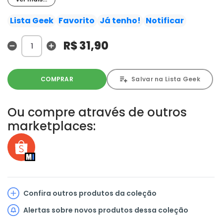
X-MEN! Ogun, o antigo inimigo de Kitty Pryde, desfere
contra ela um potente ataque psíquico, fazendo com
Lista Geek
Favorito
Já tenho!
Notificar
que a equipe se una mais uma vez para uma missão de
alto risco. mas que segredo Ogun está escondendo? E
R$ 31,90
será que mesmo os poderes combinados de Bishop,
Sábia, Gambit, Vampira, Rachel Summers, Tempestade e
Wolverine serão suficientes para deter seu insidioso
COMPRAR
Salvar na Lista Geek
plano?
Ou compre através de outros
marketplaces:
Confira outros produtos da coleção
Alertas sobre novos produtos dessa coleção