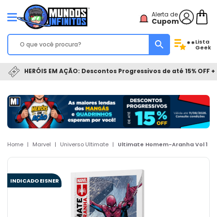
Alerta de
Cupom
Lista
**
Geek
HERÓIS EM AÇÃO: Descontos Progressivos de até 15% OFF + 
Home
|
Marvel
|
Universo Ultimate
|
Ultimate Homem-Aranha Vol 1
INDICADO EISNER