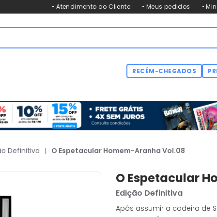
• Atendimento ao Cliente
• Meus pedidos
• Mi
RECÉM-CHEGADOS
PR
 Definitiva
|
O Espetacular Homem-Aranha Vol.08
O Espetacular 
Edição Definitiva
Após assumir a cadeira de 