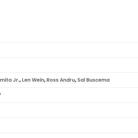
mita Jr.
,
Len Wein
,
Ross Andru
,
Sal Buscema
7