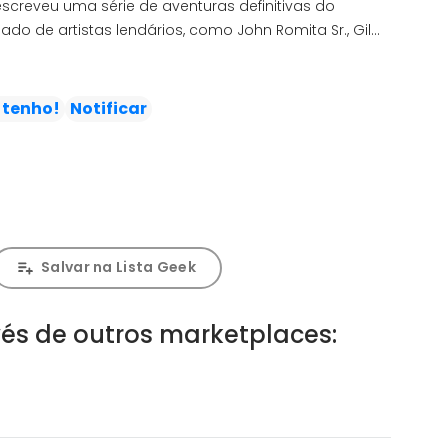
screveu uma série de aventuras definitivas do
o de artistas lendários, como John Romita Sr., Gil
olume, temos nada menos que a icônica morte de
ção do Justiceiro, um conflito explosivo do Aranha
s histórias que fizeram do Escalador de Paredes um
 tenho!
Notificar
l!
19-133, Marvel Team-Up (1972) 12-17, 19-21
Salvar na Lista Geek
és de outros marketplaces: