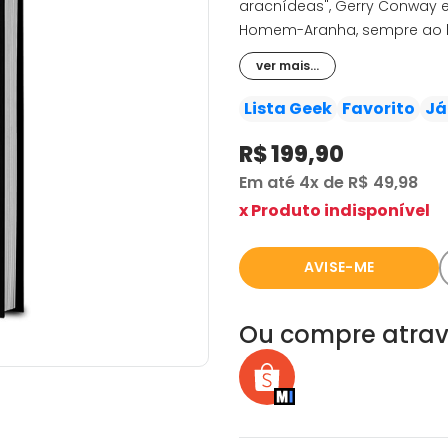
aracnídeas", Gerry Conway e
Homem-Aranha, sempre ao lad
Kane e Ross Andru. Neste v
ver mais...
Gwen Stacy, a primeira apari
contra o Hulk e muitas outra
Lista Geek
Favorito
Já
dos maiores heróis da Marve
R$ 199,90
Amazing Spider-Man (1963) 1
Em até
4x
de
R$ 49,98
x Produto indisponível
AVISE-ME
Ou compre atrav