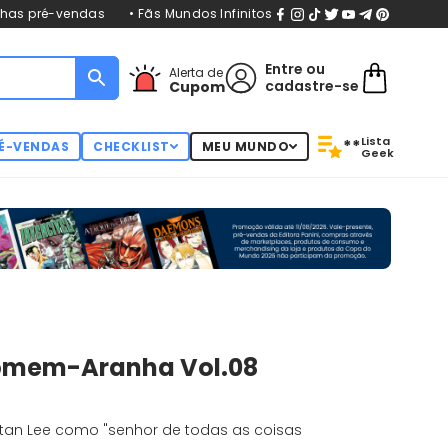
nhas pré-vendas
• Fãs Mundos Infinitos
Entre
ou
Alerta de
cadastre-se
Cupom
Lista
**
É-VENDAS
CHECKLIST
MEU MUNDO
Geek
Homem-Aranha Vol.08
Stan Lee como "senhor de todas as coisas