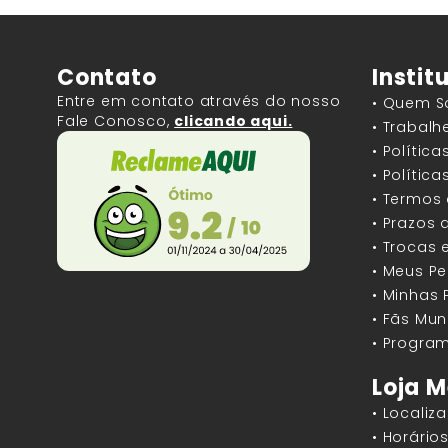
Contato
Instit
Entre em contato através do nosso
• Quem 
Fale Conosco,
clicando aqui.
• Trabal
• Polític
• Polític
• Termos
• Prazos 
• Trocas 
• Meus P
• Minhas
• Fãs Mun
• Program
Loja M
• Localiz
• Horári