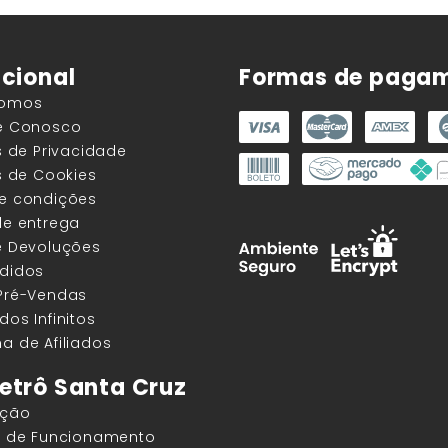
ucional
Formas de paga
Somos
he Conosco
as de Privacidade
as de Cookies
 e condições
de entrega
e Devoluções
edidos
 Pré-Vendas
dos Infinitos
a de Afiliados
etrô Santa Cruz
ação
os de Funcionamento