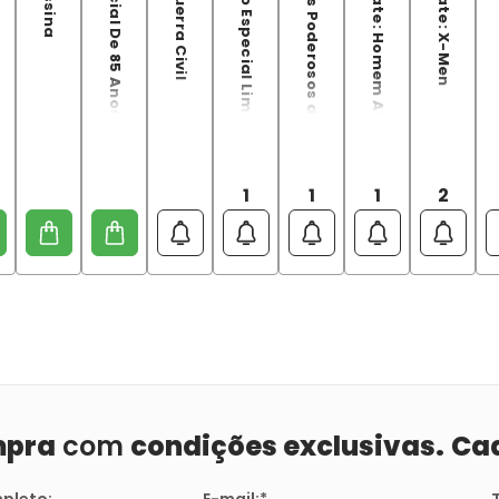
Marvel: Especial De 85 Anos
Marvel Edição Especial Limitada Capitão América - Edição 01
Os Vilões Mais Poderosos da Marvel
Marvel Ultimate: Homem Aranha
M
1
1
1
2