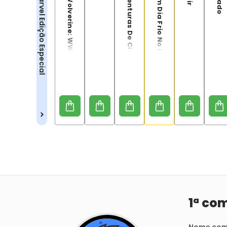
Deadpool & Wolverine: WWIII
X-Men: As Aventuras De Ciclope E Fênix
Demolidor: Um Dia Frio No Inferno
Marvel Edição Especial