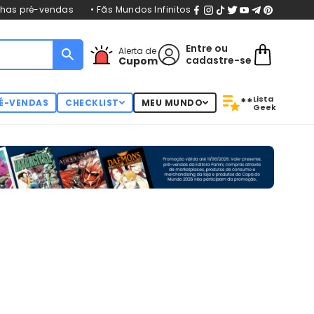
nhas pré-vendas
• Fãs Mundos Infinitos
Entre
ou
Alerta de
cadastre-se
Cupom
Lista
**
É-VENDAS
CHECKLIST
MEU MUNDO
Geek