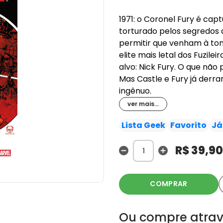
1971: o Coronel Fury é cap
torturado pelos segredos 
permitir que venham à tona
elite mais letal dos Fuzile
alvo: Nick Fury. O que não
Mas Castle e Fury já derr
ingênuo.
ver mais...
Lista Geek
Favorito
Já
R$ 39,90
COMPRAR
Ou compre atrav