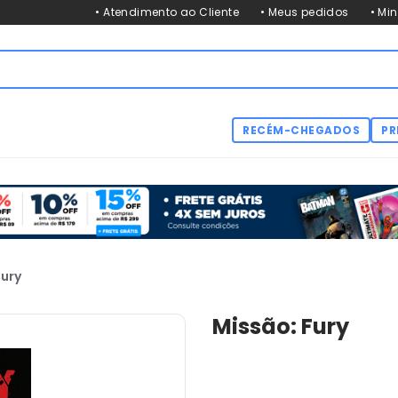
• Atendimento ao Cliente
• Meus pedidos
• Mi
RECÉM-CHEGADOS
PR
Fury
Missão: Fury