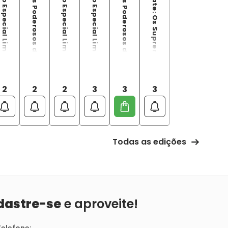
arvel Edição Especial Limitada Capitão América - Edição 02
Os Vilões Mais Poderosos da Marvel
Marvel Edição Especial Limitada Vingadores Ed. 02
Marvel Edição Especial Limitada Capitão América - Edição 03
Os Vilões Mais Poderosos da Marvel
Marvel Ultimate: Os Supremos
2
2
2
3
3
3
Todas as edições