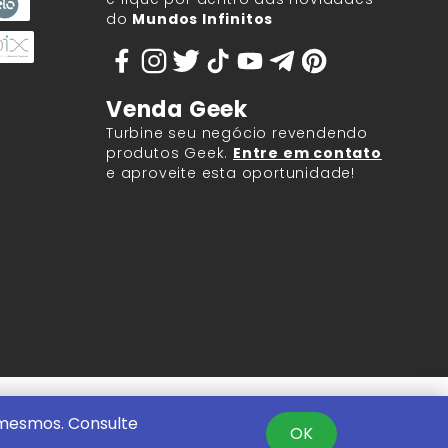
do
Mundos Infinitos
Venda Geek
Turbine seu negócio revendendo
produtos Geek.
Entre em contato
e aproveite esta oportunidade!
9.917/0001-60.
 mesmos. Consulte
OK