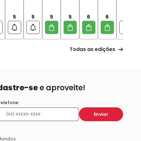
5
5
5
5
6
6
6
Todas as edições