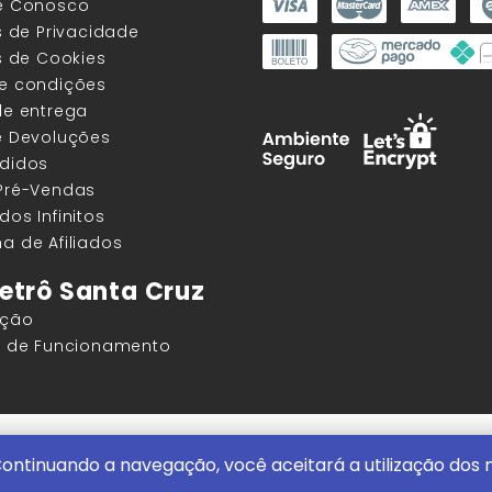
he Conosco
as de Privacidade
as de Cookies
 e condições
de entrega
e Devoluções
edidos
 Pré-Vendas
dos Infinitos
a de Afiliados
etrô Santa Cruz
ação
os de Funcionamento
ore |
ContentStuff Publicações e Assinaturas Ltda. CNPJ - 05.85
ontinuando a navegação, você aceitará a utilização dos
itencourt, 291 - Vila Clementino, São Paulo/SP, 04044-000