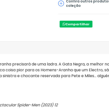
Confira outros produto
coleção
Compartilhar
anha precisará de uma ladra. A Gata Negra, a melhor no
ica coisa pior para os Homens-Aranha que um Electro, são
sa sinistra e chocante reservada para Pete e Miles... al
ctacular Spider-Men (2023) 12