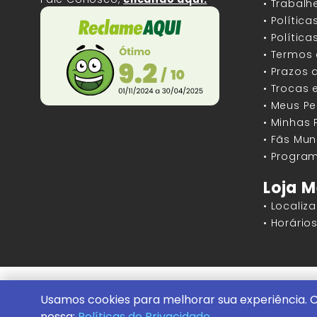
• Trabal
• Polític
• Polític
• Termos
• Prazos 
• Trocas 
• Meus P
• Minhas
• Fãs Mun
• Program
Loja M
• Localiz
• Horári
Mundos Infinitos - Publicações e Geek St
Usamos cookies para melhorar sua experiência. C
Conheça nossa Loja Física:
Rua Machado B
nossa:
Políticas de Privacidade.