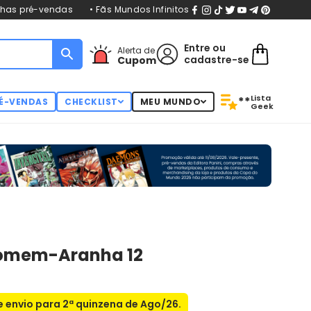
nhas pré-vendas
• Fãs Mundos Infinitos
Entre
ou
Alerta de
cadastre-se
Cupom
Lista
**
É-VENDAS
CHECKLIST
MEU MUNDO
Geek
Homem-Aranha 12
 envio para 2ª quinzena de Ago/26.