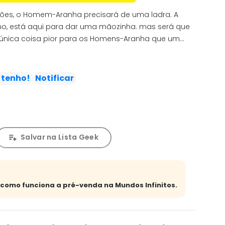
rões, o Homem-Aranha precisará de uma ladra. A
mo, está aqui para dar uma mãozinha. mas será que
 a única coisa pior para os Homens-Aranha que um
essa dupla eletrizante SUBIU DE NÍVEL! Os Electros não
a e chocante reservada para Pete e Miles... alguém
com os Espetaculares Homens-Aranha...
 tenho!
Notificar
Salvar na Lista Geek
a como funciona a pré-venda na Mundos Infinitos.