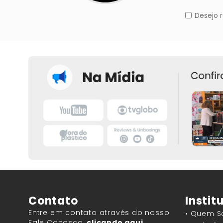
Contato
Instit
Entre em contato através do nosso
• Quem 
Fale Conosco,
clicando aqui.