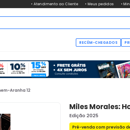
• Atendimento ao Cliente
• Meus pedidos
• Mi
RECÉM-CHEGADOS
PR
mem-Aranha 12
Miles Morales: 
Edição 2025
Pré-venda com previsão de