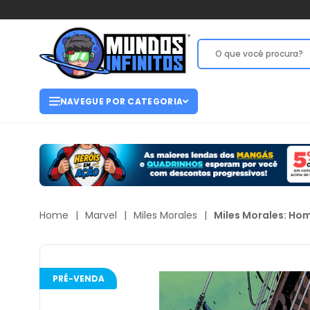
NAVEGUE POR CATEGORIA
Home
|
Marvel
|
Miles Morales
|
Miles Morales: Ho
PRÉ-VENDA