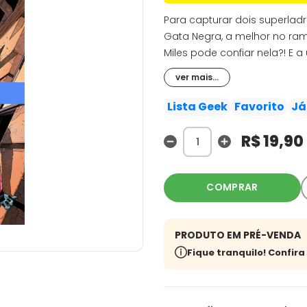
Para capturar dois superlad
Gata Negra, a melhor no ra
Miles pode confiar nela?! E
Electro, são dois Electros! E 
ver mais...
são a única surpresa sinistr
mais tem contas a acertar 
Lista Geek
Favorito
Já
R$ 19,90
COMPRAR
PRODUTO EM PRÉ-VENDA
Fique tranquilo! Confir