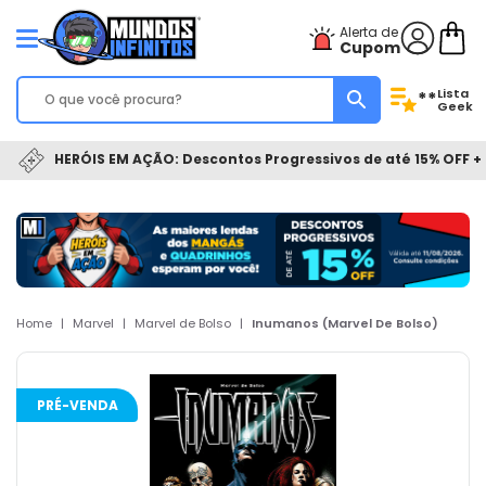
Alerta de
Cupom
Lista
**
Geek
HERÓIS EM AÇÃO: Descontos Progressivos de até 15% OFF + 
Home
|
Marvel
|
Marvel de Bolso
|
Inumanos (Marvel De Bolso)
PRÉ-VENDA