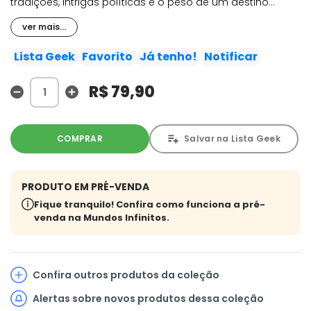
tradições, intrigas políticas e o peso de um destino
moldado por sua linhagem genética. Enquanto Raio
ver mais...
Negro tenta manter o equilíbrio entre dever, família e
liderança, a sociedade de Attilan enfrenta ameaças
Lista Geek
Favorito
Já tenho!
Notificar
externas e divisões internas capazes de colocar em risco
o futuro de todo o reino. Em meio a conspirações,
R$ 79,90
disputas de poder e conflitos culturais, os Inumanos
precisam decidir até onde irão para preservar seu povo
em um mundo que teme aquilo que não compreende.
COMPRAR
Salvar na Lista Geek
PRODUTO EM PRÉ-VENDA
Fique tranquilo! Confira como funciona a pré-
venda na Mundos Infinitos.
Confira outros produtos da coleção
Alertas sobre novos produtos dessa coleção