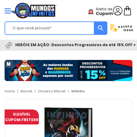
Alerta de
Cupom
Lista
**
Geek
HERÓIS EM AÇÃO: Descontos Progressivos de até 15% OFF + 
Home
|
Marvel
|
Universo Marvel
|
Infinito
ELEGÍVEL
CUPOM:
FRETE89