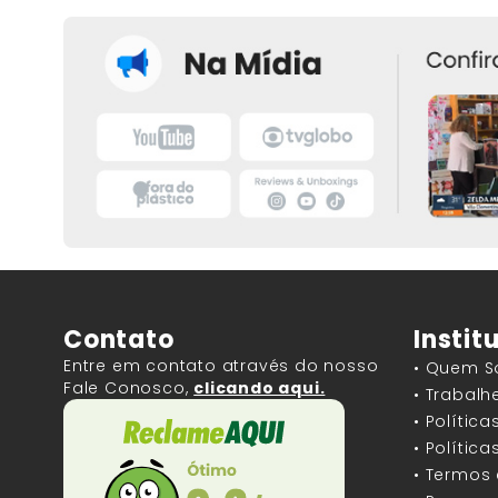
Contato
Instit
Entre em contato através do nosso
• Quem 
Fale Conosco,
clicando aqui.
• Trabal
• Polític
• Polític
• Termos