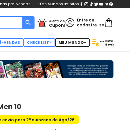
nhas pré-vendas
• Fãs Mundos Infinitos
Entre
ou
Alerta de
cadastre-se
Cupom
Lista
**
É-VENDAS
CHECKLIST
MEU MUNDO
Geek
Men 10
 envio para 2ª quinzena de Ago/26.