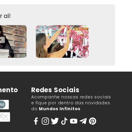
mento
Redes Sociais
Acompanhe nossas redes sociais
e fique por dentro das novidades
do
Mundos Infinitos