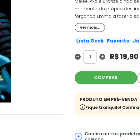
Melee, Axo e Bronze ainda 
momento do próprio destino. 
forçando Emma a fazer o sac
Factor um último teste de l
ver mais...
missão sem trair seu povo? D
segredo final que o X-Facto
Lista Geek
Favorito
Já
R$ 19,90
COMPRAR
PRODUTO EM PRÉ-VENDA
Fique tranquilo! Confir
Confira outros produto
coleção