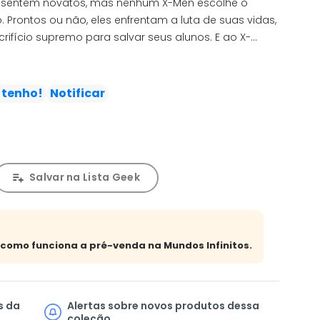
se sentem novatos, mas nenhum X-Men escolhe o
Prontos ou não, eles enfrentam a luta de suas vidas,
rifício supremo para salvar seus alunos. E ao X-
ealdade! Como Anjo, Pyro e os outros completarão sua
estrutor ainda pode fazer a diferença? E qual o
r esconde?
 tenho!
Notificar
Salvar na Lista Geek
a como funciona a pré-venda na Mundos Infinitos.
s da
Alertas sobre novos produtos dessa
coleção