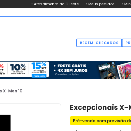
• Atendimento ao Cliente
• Meus pedidos
• Mi
RECÉM-CHEGADOS
PR
s X-Men 10
Excepcionais X-
Pré-venda com previsão de