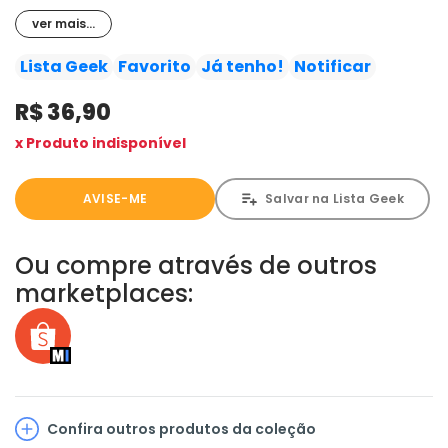
que lidar com a derrota... e com o Tocha Humana. Tem
ver mais...
início aqui uma das amizades mais duradouras dos
quadrinhos! E ainda: a primeira aparição do insano
Lista Geek
Favorito
Já tenho!
Notificar
Escorpião. E um confronto emocionante (ao lado de seu
R$ 36,90
novo camarada Johnny Storm) contra o Besouro.
x Produto indisponível
AVISE-ME
Salvar na Lista Geek
Ou compre através de outros
marketplaces:
Confira outros produtos da coleção