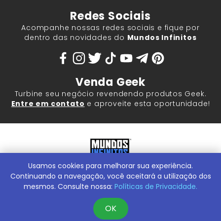
Redes Sociais
Acompanhe nossas redes sociais e fique por
dentro das novidades do
Mundos Infinitos
Venda Geek
Turbine seu negócio revendendo produtos Geek.
Entre em contato
e aproveite esta oportunidade!
Usamos cookies para melhorar sua experiência.
Mundos Infinitos - Publicações e Geek Store |
ContentStuff
Publicações e Assinaturas Ltda. CNPJ - 05.859.917/0001-60.
Continuando a navegação, você aceitará a utilização dos
Rua Machado Bitencourt, 291 -
Conheça nossa Loja Física:
mesmos. Consulte nossa:
Políticas de Privacidade.
Vila Clementino, São Paulo/SP, 04044-000
OK