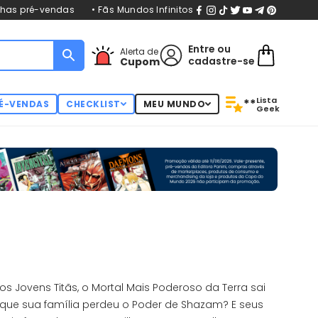
nhas pré-vendas
• Fãs Mundos Infinitos
Entre
ou
Alerta de
cadastre-se
Cupom
Lista
**
É-VENDAS
CHECKLIST
MEU MUNDO
Geek
 Jovens Titãs, o Mortal Mais Poderoso da Terra sai
que sua família perdeu o Poder de Shazam? E seus