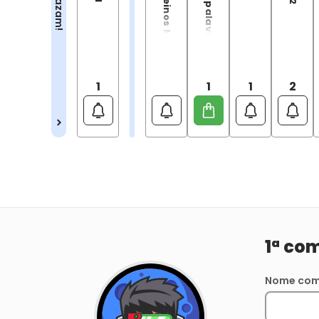
Shazam!
1
1
1
2