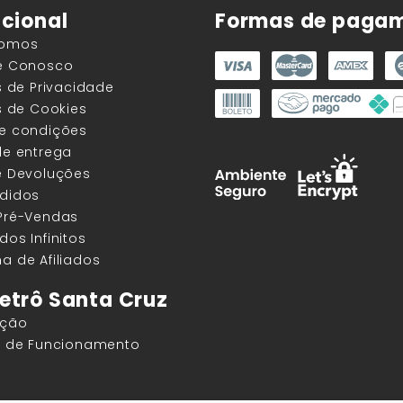
ucional
Formas de paga
Somos
he Conosco
as de Privacidade
as de Cookies
 e condições
de entrega
e Devoluções
edidos
 Pré-Vendas
dos Infinitos
a de Afiliados
etrô Santa Cruz
ação
os de Funcionamento