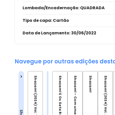
Lombada/Encadernação
: QUADRADA
Tipo de capa:
Cartão
Data de Lançamento:
30/06/2022
Navegue por outras edições dest
Shazam! (2024) Vol. 1
Shazam! E Os Sete Reinos Mágicos
Shazam! - Com uma palavra mágica
Shazam!
Shazam! (2024) Vol. 2