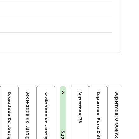
Sociedade da Justiça: A Era de Ouro
Superman '78
Superman: Para O Alto e Avante
Superman: Kryptonita