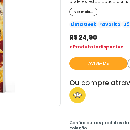
poderes estão pouco confiá
aventura que vai impactar 
ver mais...
alunos da Academia.
Lista Geek
Favorito
Já
R$ 24,90
x Produto indisponível
AVISE-ME
Ou compre atrav
Confira outros produtos da
coleção