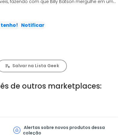
veis, fazendo com que Billy Batson mergulhe em uma
não somente a sua vida, como também a dos outros
 tenho!
Notificar
Salvar na Lista Geek
és de outros marketplaces:
Alertas sobre novos produtos dessa
coleção