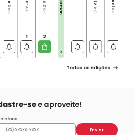
Sociedade Da Justiça Da América: A Nova Era De Ouro Vol. 1
Sociedade Da Justiça Da América: A Nova Era De Ouro Vol. 2
Superman: O Que Aconteceu ao Homem de Aço?
Superman
1
2
Todas as edições