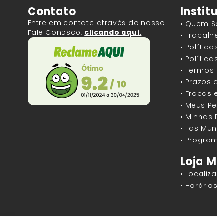
Contato
Instit
Entre em contato através do nosso
• Quem 
Fale Conosco,
clicando aqui.
• Trabal
• Polític
• Polític
• Termos
• Prazos 
• Trocas 
• Meus P
• Minhas
• Fãs Mun
• Program
Loja M
• Localiz
• Horári