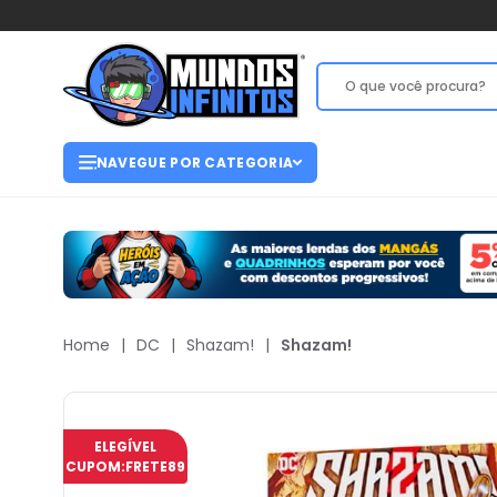
NAVEGUE POR CATEGORIA
Home
|
DC
|
Shazam!
|
Shazam!
ELEGÍVEL
CUPOM:
FRETE89