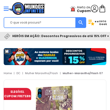
Alerta de
Cupom
Lista
**
Geek
HERÓIS EM AÇÃO: Descontos Progressivos de até 15% OFF + 
Home
|
DC
|
Mulher Maravilha/Flash
|
Mulher-Maravilha/Flash 07
ELEGÍVEL
CUPOM:
FRETE89