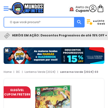
Alerta de
Cupom
Lista
**
Geek
HERÓIS EM AÇÃO: Descontos Progressivos de até 15% OFF + 
Home
|
DC
|
Lanterna Verde (2024)
|
Lanterna Verde (2024) 03
ELEGÍVEL
CUPOM:
FRETE89