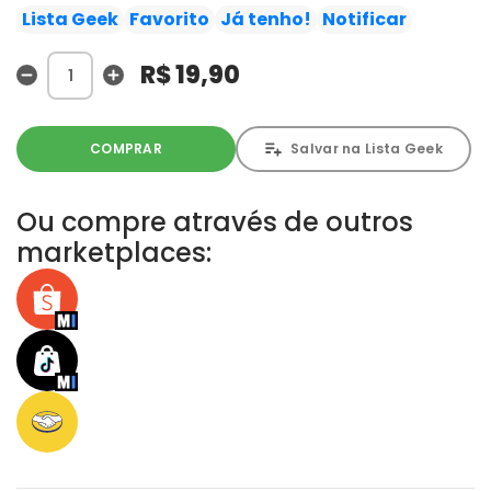
está de volta à Terra e empenhado em fazer o mal! E
Lista Geek
Favorito
Já tenho!
Notificar
ainda: John Stewart retorna à sua casa e se reencontra
com sua mãe. Mas lembranças de outros tempos ainda
R$ 19,90
o assombram.
COMPRAR
Salvar na Lista Geek
Ou compre através de outros
marketplaces: