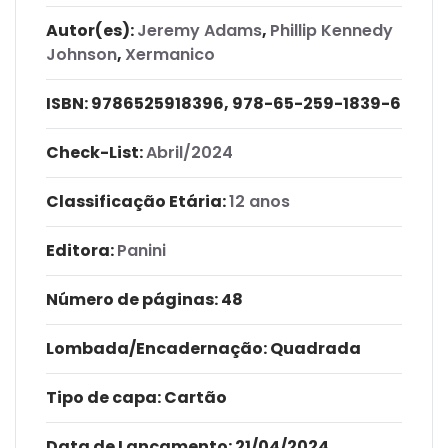
Autor(es):
Jeremy Adams
,
Phillip Kennedy
Johnson
,
Xermanico
ISBN:
9786525918396, 978-65-259-1839-6
Check-List:
Abril/2024
Classificação Etária:
12 anos
Editora:
Panini
Número de páginas
: 48
Lombada/Encadernação
: Quadrada
Tipo de capa:
Cartão
Data de Lançamento:
21/04/2024