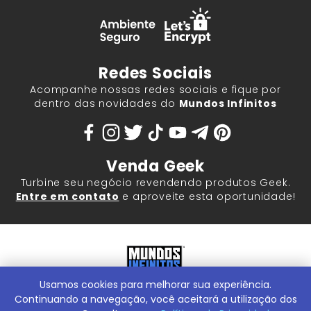
Redes Sociais
Acompanhe nossas redes sociais e fique por
dentro das novidades do
Mundos Infinitos
Venda Geek
Turbine seu negócio revendendo produtos Geek.
Entre em contato
e aproveite esta oportunidade!
Usamos cookies para melhorar sua experiência.
Mundos Infinitos - Publicações e Geek Store |
ContentStuff
Publicações e Assinaturas Ltda. CNPJ - 05.859.917/0001-60.
Continuando a navegação, você aceitará a utilização dos
Rua Machado Bitencourt, 291 -
Conheça nossa Loja Física: