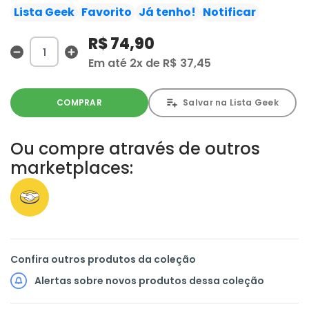
passos. O Homem-Morcego descobre que um livro
Lista Geek
Favorito
Já tenho!
Notificar
inestimável de outro mundo está no centro de toda a
R$ 74,90
violência, e o lobo faz parte do livro. Mas seria ele um
aliado ou um inimigo? Mundos colidem quando um
Em até
2x
de
R$ 37,45
mistério em Gotham dá início ao retorno ao mundo das
Fábulas!
COMPRAR
Salvar na Lista Geek
Ou compre através de outros
marketplaces:
Confira outros produtos da coleção
Alertas sobre novos produtos dessa coleção