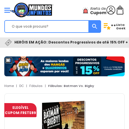
Alerta de
Cupom
Lista
**
Geek
HERÓIS EM AÇÃO: Descontos Progressivos de até 15% OFF + 
Home
|
DC
|
Fábulas
|
Fábulas: Batman Vs. Bigby
ELEGÍVEL
CUPOM:
FRETE89