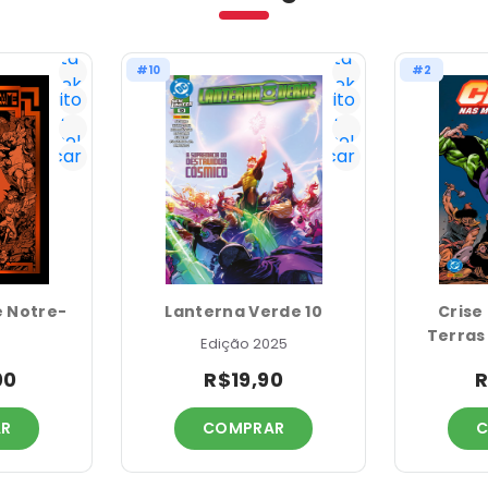
Lista
Lista
#10
#2
Geek
Geek
Favorito
Favorito
Já
Já
tenho!
tenho!
Notificar
Notificar
 Notre-
Lanterna Verde 10
Crise 
Terras 
Edição 2025
Nas Mú
00
R$19,90
R
R
COMPRAR
C