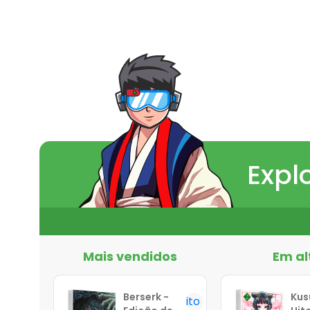
Expl
Mais vendidos
Em al
Berserk -
Kus
Favorito