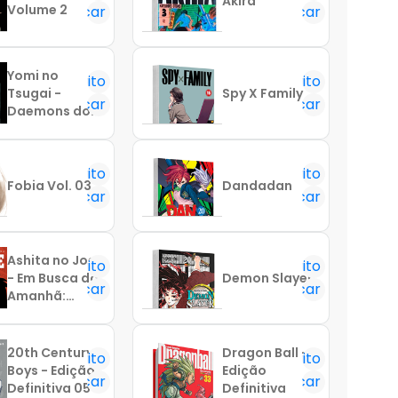
Akira
Volume 2
Notificar
Notificar
Yomi no
Favorito
Favorito
Tsugai -
Spy X Family
Notificar
Notificar
Daemons do
Reino das
Sombras Vol.
01
Favorito
Favorito
Fobia Vol. 03
Dandadan
Notificar
Notificar
Ashita no Joe
Favorito
Favorito
- Em Busca do
Demon Slayer
Notificar
Notificar
Amanhã:
Volume 06
20th Century
Dragon Ball -
Favorito
Favorito
Boys - Edição
Edição
Notificar
Notificar
Definitiva 05
Definitiva