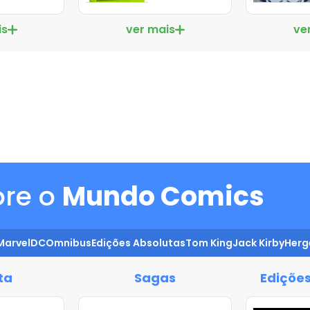
is
ver mais
ve
ore o
Mundo Comics
Marvel
DC
Omnibus
Edições Absolutas
Tom King
Jack Kirby
Herg
ta
Sagas
Edições