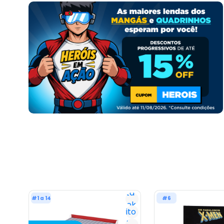
Lista
#1 a 14
#6
Geek
Favorito
Já