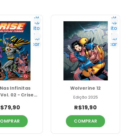
Lista
Lista
#18
Geek
Geek
Favorito
Favorito
Já
Já
tenho!
tenho!
Notificar
Notificar
Nas Infinitas
Wolverine 12
Vol. 02 - Crise
Edição 2025
ltiplas Terras
$79,90
R$19,90
Parte 02
OMPRAR
COMPRAR