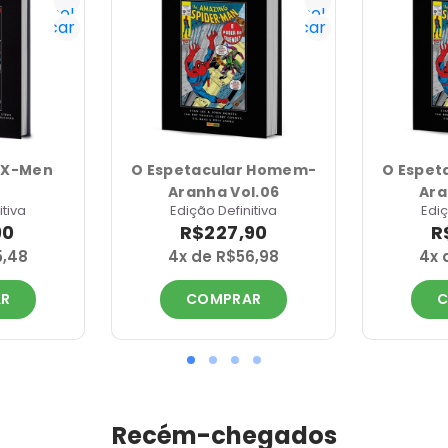
tenho!
tenho!
Notificar
Notificar
 X-Men
O Espetacular Homem-
O Espet
Aranha Vol.06
Ara
itiva
Edição Definitiva
Ediç
90
R$227,90
R
5,48
4x de R$56,98
4x 
R
COMPRAR
C
Recém-chegados