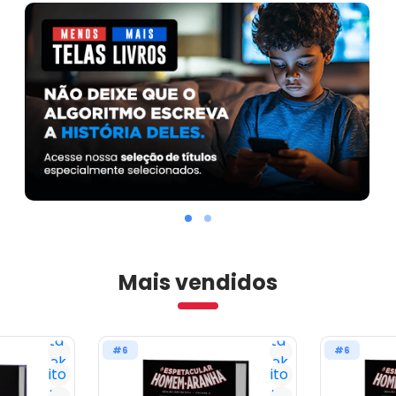
Mais vendidos
Lista
Lista
#6
#6
Geek
Geek
Favorito
Favorito
Já
Já