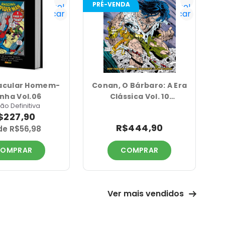
PRÉ-VENDA
P
tenho!
tenho!
Notificar
Notificar
acular Homem-
Conan, O Bárbaro: A Era
nha Vol.06
Clássica Vol. 10
ão Definitiva
(Omnibus)
$227,90
R$444,90
de R$56,98
OMPRAR
COMPRAR
Ver mais vendidos