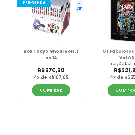
PRÉ-VENDA
tenho!
Notificar
Box Tokyo Ghoul Vols. 1
Os Fabulosos
ao 14
Vol.06
Edição Defin
R$670,60
R$221,
4x de R$167,65
4x de R$5
COMPRAR
COMPRA