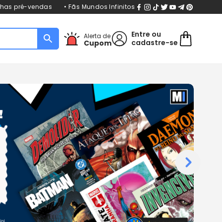
nhas pré-vendas
• Fãs Mundos Infinitos
Entre
ou
Alerta de
cadastre-se
Cupom
›