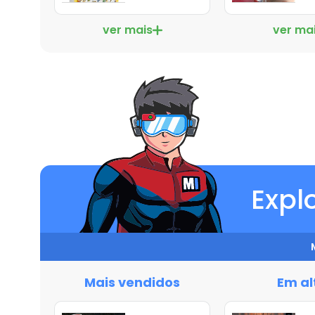
ver mais
ver ma
Expl
Mais vendidos
Em al