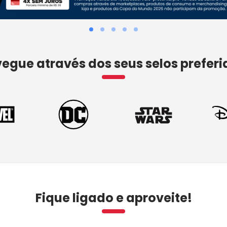
egue através dos seus selos preferi
Fique ligado e aproveite!