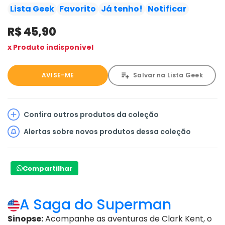
concentração de Superman ao defender a cidade de
Lista Geek
Favorito
Já tenho!
Notificar
Metrópolis do último ataque sofrido. E mais: Cat Grant
R$ 45,90
enfrenta problemas submarinos e Jimmy Olsen entra em
perigo durante uma fuga da cadeia. O que aconteceu
x Produto indisponível
com os colegas dele?
AVISE-ME
Salvar na Lista Geek
Confira outros produtos da coleção
Alertas sobre novos produtos dessa coleção
Compartilhar
A Saga do Superman
Sinopse:
Acompanhe as aventuras de Clark Kent, o