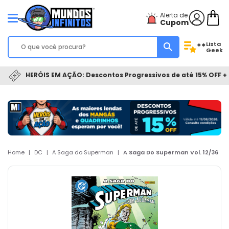
Alerta de
Cupom
Lista
**
Geek
HERÓIS EM AÇÃO: Descontos Progressivos de até 15% OFF + 
Home
|
DC
|
A Saga do Superman
|
A Saga Do Superman Vol. 12/36