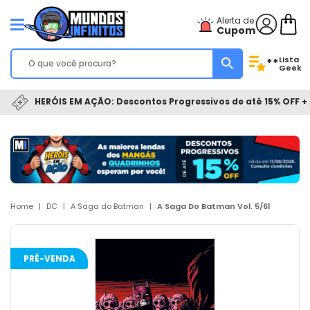
Alerta de
Cupom
Lista
**
Geek
HERÓIS EM AÇÃO: Descontos Progressivos de até 15% OFF + 
Home
|
DC
|
A Saga do Batman
|
A Saga Do Batman Vol. 5/61
PRÉ-VENDA