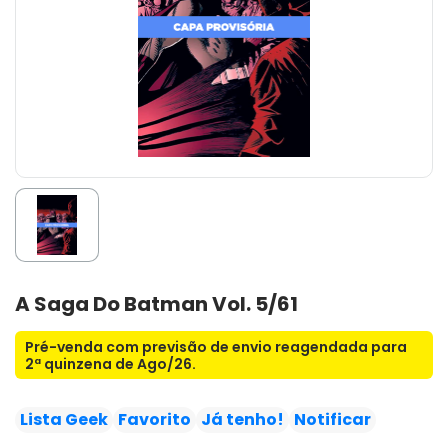
A Saga Do Batman Vol. 5/61
Pré-venda com previsão de envio reagendada para
2ª quinzena de Ago/26.
Lista Geek
Favorito
Já tenho!
Notificar