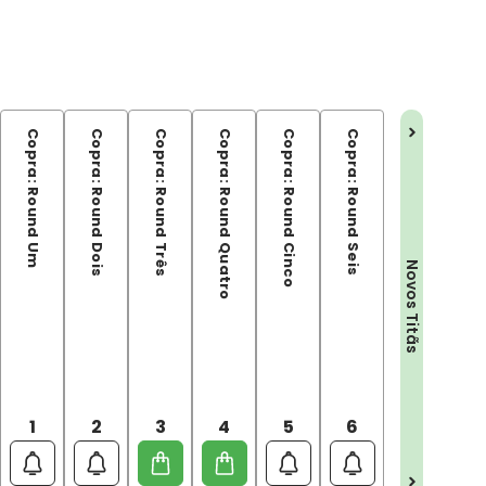
Copra: Round Um
Copra: Round Dois
Copra: Round Três
Copra: Round Quatro
Copra: Round Cinco
Copra: Round Seis
Os Novos Titãs por George Pérez Vol. 01
Novos Titãs
1
2
3
4
5
6
1