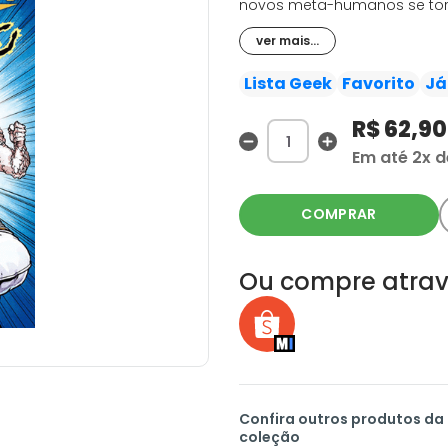
novos meta-humanos se torn
uma sociedade medrosa. Es
ver mais...
sistema que só os vê como
ser desarmadas pela incont
Lista Geek
Favorito
Já
(uma nova personalidade da
R$ 62,90
clássicos como a Mulher El
mais descontrolada de toda
Em até
2x
d
COMPRAR
Ou compre atrav
Confira outros produtos da
coleção