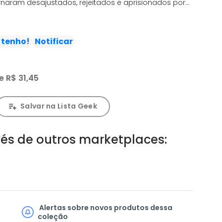
aram desajustados, rejeitados e aprisionados por
tão escondidos no escuro, perdidos para um
 armas ou cobaias - bombas-relógio que só podem
rolável Patrulha do Destino! Com uma nova Chefe
 tenho!
Notificar
 Crazy Jane), e novos membros se unindo aos
ástica, o Homem-Robô e o Homem Negativo, a equipe
s retorna às ruas
e
R$ 31,45
Salvar na Lista Geek
és de outros marketplaces:
Alertas sobre novos produtos dessa
coleção