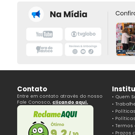
Contato
Instit
Entre em contato através do nosso
• Quem 
Fale Conosco,
clicando aqui.
• Trabal
• Polític
• Polític
• Termos
• Prazos 