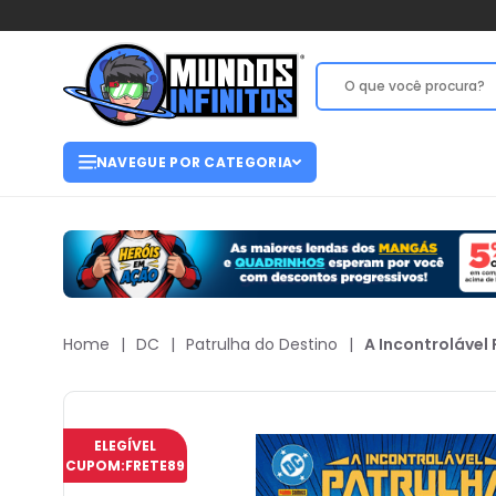
NAVEGUE POR CATEGORIA
Home
|
DC
|
Patrulha do Destino
|
A Incontrolável
ELEGÍVEL
CUPOM:
FRETE89