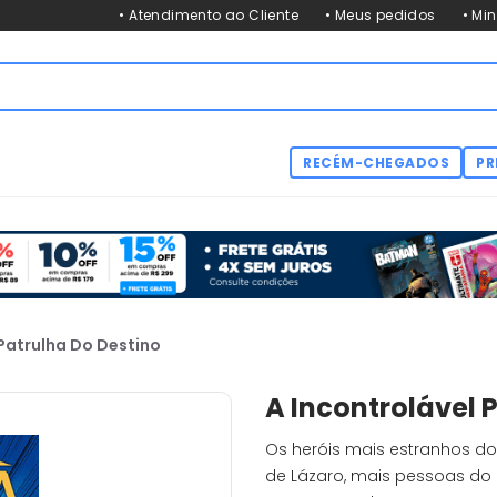
• Atendimento ao Cliente
• Meus pedidos
• Mi
RECÉM-CHEGADOS
PR
 Patrulha Do Destino
A Incontrolável 
Os heróis mais estranhos do
de Lázaro, mais pessoas do