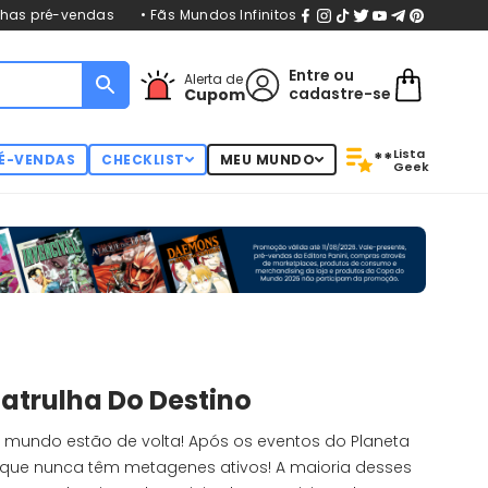
nhas pré-vendas
• Fãs Mundos Infinitos
Entre
ou
Alerta de
cadastre-se
Cupom
Lista
**
É-VENDAS
CHECKLIST
MEU MUNDO
Geek
Patrulha Do Destino
 mundo estão de volta! Após os eventos do Planeta
 que nunca têm metagenes ativos! A maioria desses