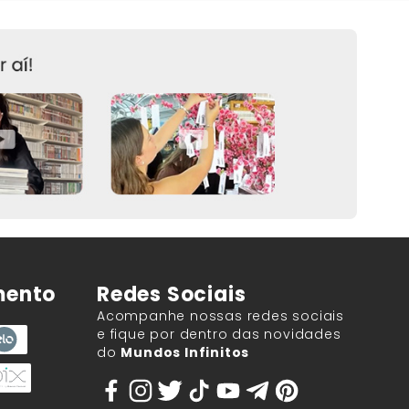
mento
Redes Sociais
Acompanhe nossas redes sociais
e fique por dentro das novidades
do
Mundos Infinitos