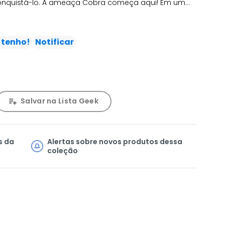
onquistá-lo. A ameaça Cobra começa aqui! Em um
 Cobra ainda não se formou, os planos sinistros de
isteriosa substância alienígena conhecida como
 choque ao redor do globo. Quem é o Comandante
 tenho!
Notificar
e horrores ele planeja libertar?
Salvar na Lista Geek
s da
Alertas sobre novos produtos dessa
coleção