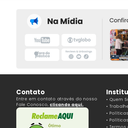
Contato
Instit
Entre em contato através do nosso
• Quem 
Fale Conosco,
clicando aqui.
• Trabal
• Polític
• Polític
• Termos