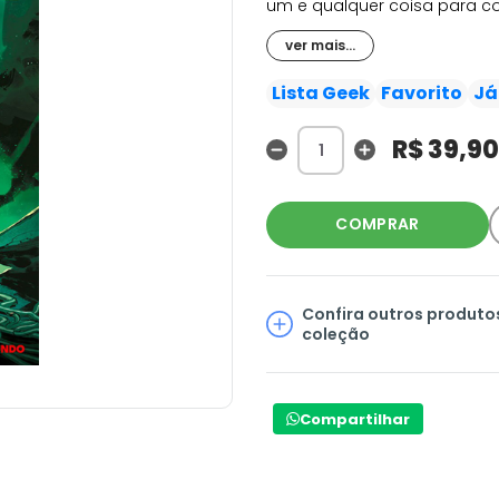
um e qualquer coisa para c
mundo em que a organização
ver mais...
um homem para utilizar a m
Energon provocam ondas de
Lista Geek
Favorito
Já
Cobra? De onde ele vem? E qu
R$ 39,90
COMPRAR
Confira outros produto
coleção
Compartilhar