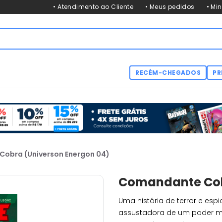
• Atendimento ao Cliente
• Meus pedidos
• Mi
RECÉM-CHEGADOS
PR
obra (Universon Energon 04)
Comandante Cob
Uma história de terror e e
assustadora de um poder mun