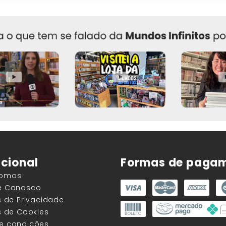
ucional
Formas de paga
Somos
he Conosco
as de Privacidade
as de Cookies
 e condições