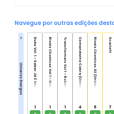
Navegue por outras edições dest
Duke Vol. 1 - Saber Já É Metade Da Batalha (Universon Energon 03)
Rivais Cósmicos Vol 1 - Mais Do Que Os Olhos Podem Ver
Transformers Vol 1 - Robôs Disfarçados (Universo Energon 01)
Comandante Cobra (Universon Energon 04)
Rivais Cósmicos 02 (Universo Energon 05)
Scarlett
Universo Energon
1
1
1
4
5
7