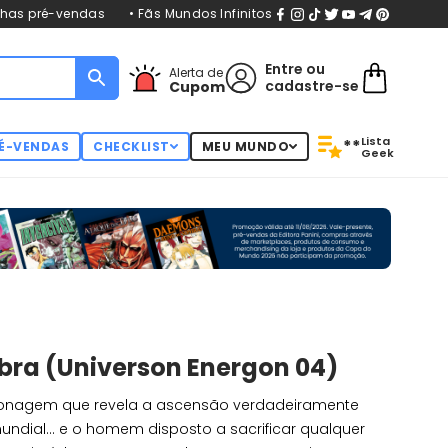
nhas pré-vendas
• Fãs Mundos Infinitos
Entre
ou
Alerta de
cadastre-se
Cupom
Lista
**
É-VENDAS
CHECKLIST
MEU MUNDO
Geek
ra (Universon Energon 04)
spionagem que revela a ascensão verdadeiramente
dial... e o homem disposto a sacrificar qualquer