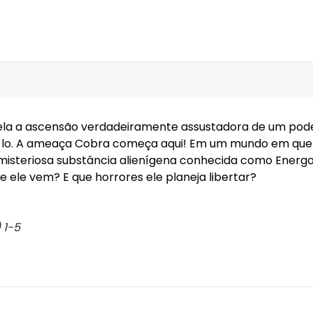
ela a ascensão verdadeiramente assustadora de um poder 
á-lo. A ameaça Cobra começa aqui! Em um mundo em que 
a misteriosa substância alienígena conhecida como Ene
le vem? E que horrores ele planeja libertar?
 1-5