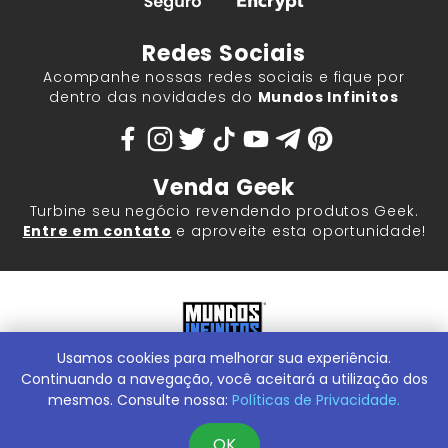
Redes Sociais
Acompanhe nossas redes sociais e fique por
dentro das novidades do
Mundos Infinitos
Venda Geek
Turbine seu negócio revendendo produtos Geek.
Entre em contato
e aproveite esta oportunidade!
Usamos cookies para melhorar sua experiência.
Mundos Infinitos - Publicações e Geek Store |
ContentStuff
Publicações e Assinaturas Ltda. CNPJ - 05.859.917/0001-60.
Continuando a navegação, você aceitará a utilização dos
Rua Machado Bitencourt, 291 -
Conheça nossa Loja Física:
mesmos. Consulte nossa:
Políticas de Privacidade.
Vila Clementino, São Paulo/SP, 04044-000
OK