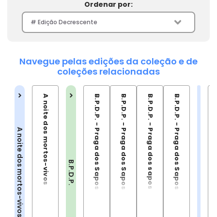
Ordenar por:
Navegue pelas edições da coleção e de
coleções relacionadas
A noite dos mortos-vivos
B.P.D.P. - Praga dos Sapos - Vol. 01
B.P.D.P. - Praga dos Sapos - Vol. 02
B.P.D.P. - Praga dos sapos Vol.03
B.P.D.P. - Praga dos Sapos - Vol. 04
B
A noite dos mortos-vivos
B.P.D.P.