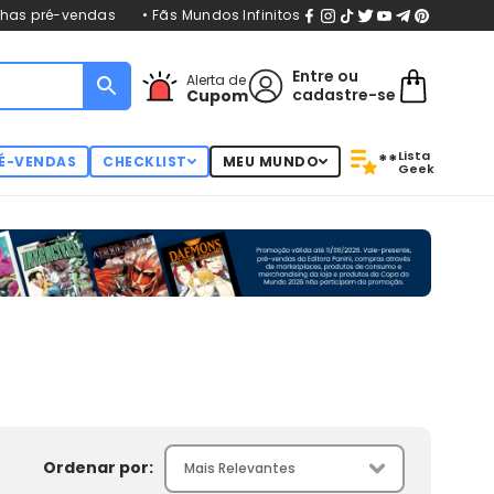
nhas pré-vendas
• Fãs Mundos Infinitos
Entre
ou
Alerta de
cadastre-se
Cupom
Lista
**
É-VENDAS
CHECKLIST
MEU MUNDO
Geek
Ordenar por: