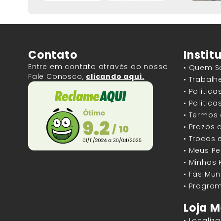
Contato
Instit
Entre em contato através do nosso
• Quem 
Fale Conosco,
clicando aqui.
• Trabal
• Polític
• Polític
• Termos
• Prazos 
• Trocas 
• Meus P
• Minhas
• Fãs Mun
• Program
Loja M
• Localiz