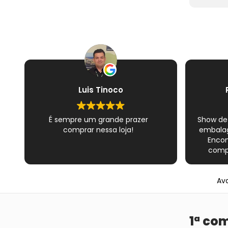
Luis Tinoco
É sempre um grande prazer
Show de
comprar nessa loja!
embalag
Encon
compl
Novame
épico do
Ava
satisfe