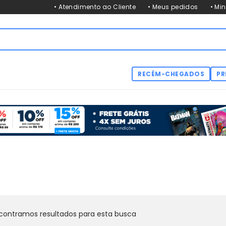
• Atendimento ao Cliente
• Meus pedidos
• Mi
RECÉM-CHEGADOS
PR
contramos resultados para esta busca