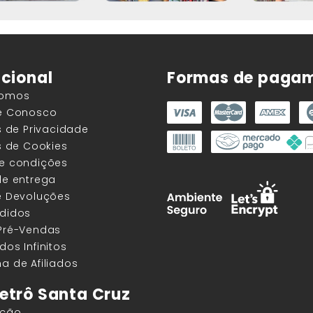
ucional
Formas de paga
Somos
he Conosco
as de Privacidade
as de Cookies
 e condições
de entrega
e Devoluções
edidos
 Pré-Vendas
dos Infinitos
a de Afiliados
etrô Santa Cruz
ação