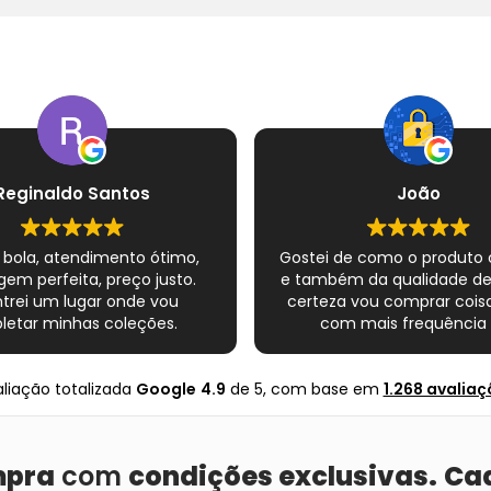
Reginaldo Santos
João
 bola, atendimento ótimo,
Gostei de como o produto
em perfeita, preço justo.
e também da qualidade d
trei um lugar onde vou
certeza vou comprar coisa
etar minhas coleções.
com mais frequência 
Super indico.
nte completo esse novo
s quadrinhos e novamente
liação totalizada
Google
4.9
de 5,
com base em
1.268 avaliaç
ito com o Mundo infinito.
Muito obrigado .