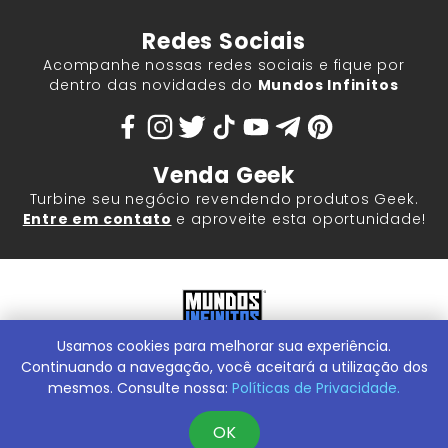
Redes Sociais
Acompanhe nossas redes sociais e fique por
dentro das novidades do
Mundos Infinitos
Venda Geek
Turbine seu negócio revendendo produtos Geek.
Entre em contato
e aproveite esta oportunidade!
Usamos cookies para melhorar sua experiência.
Mundos Infinitos - Publicações e Geek Store |
ContentStuff
Publicações e Assinaturas Ltda. CNPJ - 05.859.917/0001-60.
Continuando a navegação, você aceitará a utilização dos
Rua Machado Bitencourt, 291 -
Conheça nossa Loja Física:
mesmos. Consulte nossa:
Políticas de Privacidade.
Vila Clementino, São Paulo/SP, 04044-000
OK