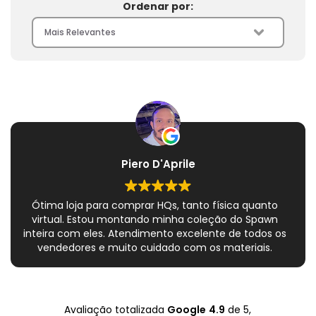
Ordenar por:
Piero D'Aprile
Ótima loja para comprar HQs, tanto física quanto
virtual. Estou montando minha coleção do Spawn
inteira com eles. Atendimento excelente de todos os
vendedores e muito cuidado com os materiais.
Sempre que peço, me dão plásticos adicionais para
preservar as revistas. Virei fã!
Avaliação totalizada
Google
4.9
de 5,