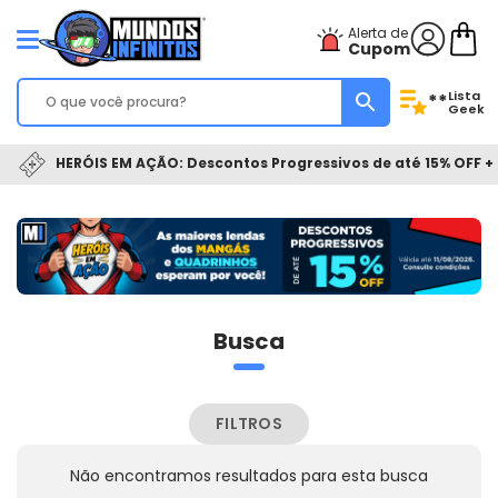
Alerta de
Cupom
Lista
**
Geek
HERÓIS EM AÇÃO: Descontos Progressivos de até 15% OFF + 
Busca
FILTROS
Não encontramos resultados para esta busca