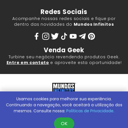
Redes Sociais
Acompanhe nossas redes sociais e fique por
dentro das novidades do
Mundos Infinitos
Venda Geek
Turbine seu negócio revendendo produtos Geek.
Entre em contato
e aproveite esta oportunidade!
Usamos cookies para melhorar sua experiência.
Mundos Infinitos - Publicações e Geek Store |
ContentStuff
Publicações e Assinaturas Ltda. CNPJ - 05.859.917/0001-60.
Continuando a navegação, você aceitará a utilização dos
Rua Machado Bitencourt, 291 -
Conheça nossa Loja Física:
mesmos. Consulte nossa:
Políticas de Privacidade.
Vila Clementino, São Paulo/SP, 04044-000
OK