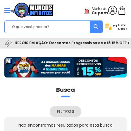
Alerta de
Cupom
Lista
**
Geek
HERÓIS EM AÇÃO: Descontos Progressivos de até 15% OFF + 
Busca
FILTROS
Não encontramos resultados para esta busca