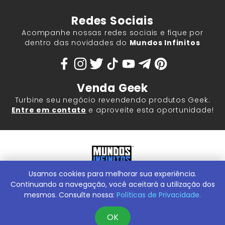
Redes Sociais
Acompanhe nossas redes sociais e fique por
dentro das novidades do
Mundos Infinitos
Venda Geek
Turbine seu negócio revendendo produtos Geek.
Entre em contato
e aproveite esta oportunidade!
Usamos cookies para melhorar sua experiência.
Mundos Infinitos - Publicações e Geek Store |
ContentStuff
Publicações e Assinaturas Ltda. CNPJ - 05.859.917/0001-60.
Continuando a navegação, você aceitará a utilização dos
Rua Machado Bitencourt, 291 -
Conheça nossa Loja Física:
mesmos. Consulte nossa:
Políticas de Privacidade.
Vila Clementino, São Paulo/SP, 04044-000
OK