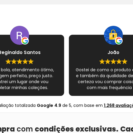
Reginaldo Santos
João
 bola, atendimento ótimo,
Gostei de como o produto
em perfeita, preço justo.
e também da qualidade d
trei um lugar onde vou
certeza vou comprar coisa
etar minhas coleções.
com mais frequência 
Super indico.
nte completo esse novo
s quadrinhos e novamente
liação totalizada
Google
4.9
de 5,
com base em
1.268 avaliaç
ito com o Mundo infinito.
Muito obrigado .