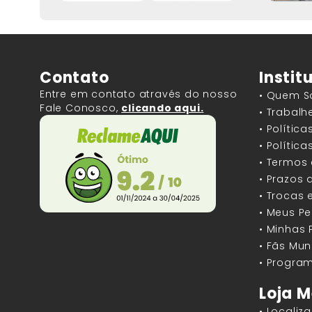
Contato
Instit
Entre em contato através do nosso
• Quem 
Fale Conosco,
clicando aqui.
• Trabal
• Polític
• Polític
• Termos
• Prazos 
• Trocas 
• Meus P
• Minhas
• Fãs Mun
• Program
Loja M
• Localiz