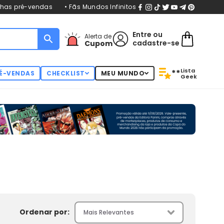
nhas pré-vendas
• Fãs Mundos Infinitos
Entre
ou
Alerta de
cadastre-se
Cupom
Lista
**
É-VENDAS
CHECKLIST
MEU MUNDO
Geek
Ordenar por: