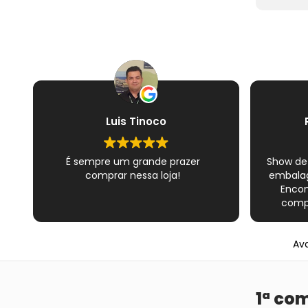
Luis Tinoco
É sempre um grande prazer
Show de
comprar nessa loja!
embalag
Encon
compl
Novame
épico do
Ava
satisfe