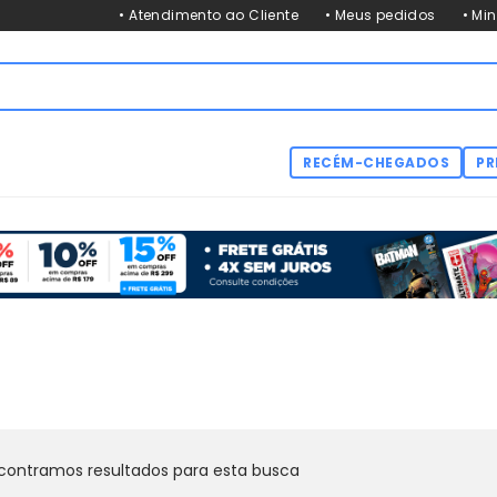
• Atendimento ao Cliente
• Meus pedidos
• Mi
RECÉM-CHEGADOS
PR
contramos resultados para esta busca