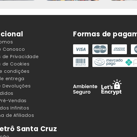
ucional
Formas de paga
Somos
he Conosco
as de Privacidade
as de Cookies
 e condições
de entrega
e Devoluções
edidos
 Pré-Vendas
dos Infinitos
a de Afiliados
etrô Santa Cruz
ação