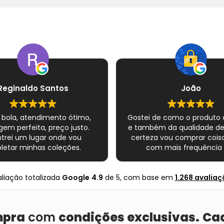
Reginaldo Santos
João
 bola, atendimento ótimo,
Gostei de como o produto
em perfeita, preço justo.
e também da qualidade d
trei um lugar onde vou
certeza vou comprar coisa
etar minhas coleções.
com mais frequência 
Super indico.
nte completo esse novo
s quadrinhos e novamente
liação totalizada
Google
4.9
de 5,
com base em
1.268 avaliaç
ito com o Mundo infinito.
Muito obrigado .