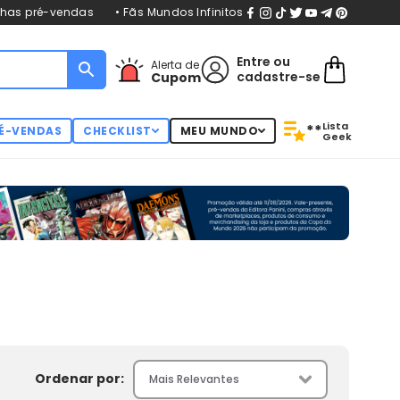
nhas pré-vendas
• Fãs Mundos Infinitos
Entre
ou
Alerta de
cadastre-se
Cupom
Lista
**
É-VENDAS
CHECKLIST
MEU MUNDO
Geek
Ordenar por: