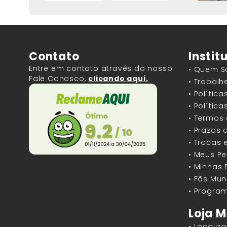
Contato
Instit
Entre em contato através do nosso
• Quem 
Fale Conosco,
clicando aqui.
• Trabal
• Polític
• Polític
• Termos
• Prazos 
• Trocas 
• Meus P
• Minhas
• Fãs Mun
• Program
Loja M
• Localiz