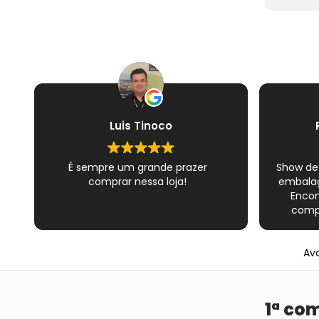
Luis Tinoco
É sempre um grande prazer
Show de
comprar nessa loja!
embalag
Encon
compl
Novame
épico do
Ava
satisfe