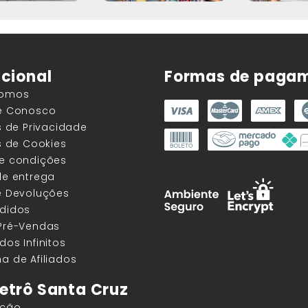
ucional
Formas de paga
Somos
he Conosco
as de Privacidade
as de Cookies
 e condições
de entrega
e Devoluções
edidos
 Pré-Vendas
dos Infinitos
a de Afiliados
etrô Santa Cruz
ação