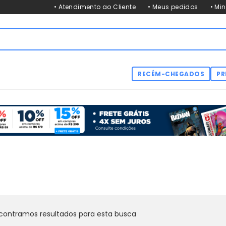
• Atendimento ao Cliente
• Meus pedidos
• Mi
RECÉM-CHEGADOS
PR
contramos resultados para esta busca