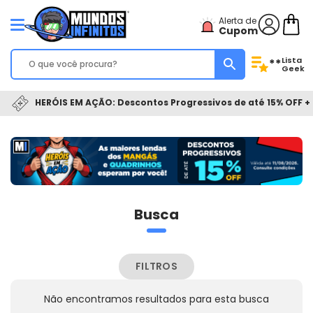
Alerta de
Cupom
Lista
**
Geek
HERÓIS EM AÇÃO: Descontos Progressivos de até 15% OFF + 
Busca
FILTROS
Não encontramos resultados para esta busca