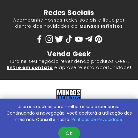
Redes Sociais
Acompanhe nossas redes sociais e fique por
dentro das novidades do
Mundos Infinitos
Venda Geek
Turbine seu negócio revendendo produtos Geek.
Entre em contato
e aproveite esta oportunidade!
Usamos cookies para melhorar sua experiência.
Mundos Infinitos - Publicações e Geek Store |
ContentStuff
Publicações e Assinaturas Ltda. CNPJ - 05.859.917/0001-60.
Continuando a navegação, você aceitará a utilização dos
Rua Machado Bitencourt, 291 -
Conheça nossa Loja Física:
mesmos. Consulte nossa:
Políticas de Privacidade.
Vila Clementino, São Paulo/SP, 04044-000
OK