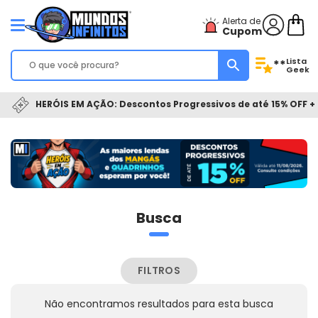
Alerta de
Cupom
Lista
**
Geek
HERÓIS EM AÇÃO: Descontos Progressivos de até 15% OFF + 
Busca
FILTROS
Não encontramos resultados para esta busca