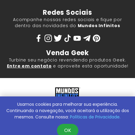
Redes Sociais
Acompanhe nossas redes sociais e fique por
dentro das novidades do
Mundos Infinitos
Venda Geek
Turbine seu negócio revendendo produtos Geek.
Entre em contato
e aproveite esta oportunidade!
Usamos cookies para melhorar sua experiência.
Mundos Infinitos - Publicações e Geek Store |
ContentStuff
Publicações e Assinaturas Ltda. CNPJ - 05.859.917/0001-60.
Continuando a navegação, você aceitará a utilização dos
Rua Machado Bitencourt, 291 -
Conheça nossa Loja Física:
mesmos. Consulte nossa:
Políticas de Privacidade.
Vila Clementino, São Paulo/SP, 04044-000
OK