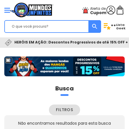
Alerta de
Cupom
Lista
**
Geek
HERÓIS EM AÇÃO: Descontos Progressivos de até 15% OFF + 
Busca
FILTROS
Não encontramos resultados para esta busca