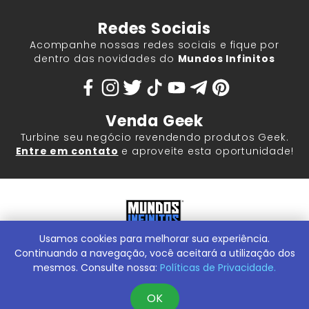
Redes Sociais
Acompanhe nossas redes sociais e fique por
dentro das novidades do
Mundos Infinitos
Venda Geek
Turbine seu negócio revendendo produtos Geek.
Entre em contato
e aproveite esta oportunidade!
Usamos cookies para melhorar sua experiência.
Mundos Infinitos - Publicações e Geek Store |
ContentStuff
Publicações e Assinaturas Ltda. CNPJ - 05.859.917/0001-60.
Continuando a navegação, você aceitará a utilização dos
Rua Machado Bitencourt, 291 -
Conheça nossa Loja Física:
mesmos. Consulte nossa:
Políticas de Privacidade.
Vila Clementino, São Paulo/SP, 04044-000
OK