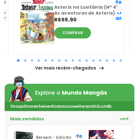
ito
Favorito
Já
Asterix na Lusitânia (Nº 41
As aventuras de Asterix)
o!
tenho!
car
Notificar
R$59,90
COMPRAR
Ver mais recém-chegados
Explore o
Mundo Mangás
Shoujo
Shonen
Seinen
Kodomo
Josei
Harem
GL
Ecchi
BL
Mais vendidos
ver mais
Favorito
Berserk - Edição