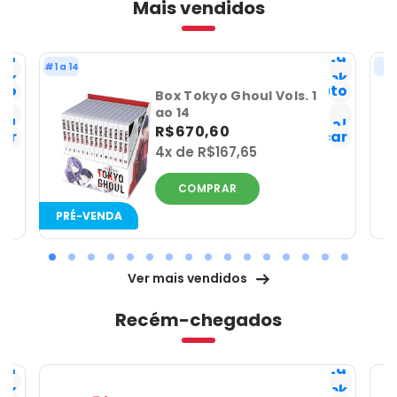
Mais vendidos
sta
Lista
#1 a 14
#
ek
Geek
ito
Favorito
Box Tokyo Ghoul Vols. 1
Já
ao 14
o!
tenho!
R$670,60
car
Notificar
a
4x de R$167,65
COMPRAR
PRÉ-VENDA
Ver mais vendidos
Recém-chegados
sta
Lista
ek
Geek