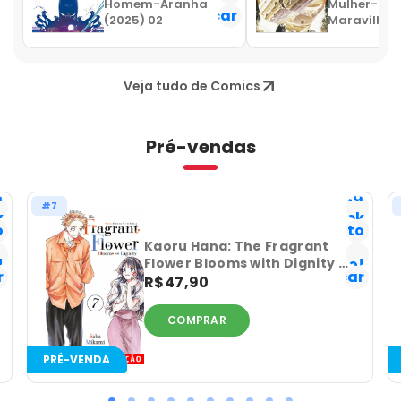
Homem-Aranha
Mulher-
Notificar
N
(2025) 02
Maravilha 
(09)
Veja tudo de Comics
Pré-vendas
a
Lista
#7
k
Geek
o
Favorito
Já
Kaoru Hana: The Fragrant
!
tenho!
Flower Blooms with Dignity -
r
Notificar
Volume 07
R$47,90
COMPRAR
PRÉ-VENDA