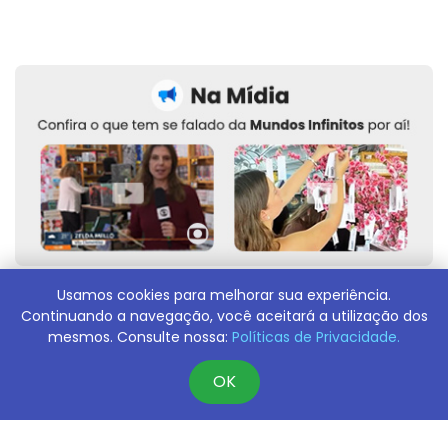
Usamos cookies para melhorar sua experiência.
Continuando a navegação, você aceitará a utilização dos
Contato
mesmos. Consulte nossa:
Políticas de Privacidade.
Entre em contato através do nosso Fale Conosco,
clicando aqui.
OK