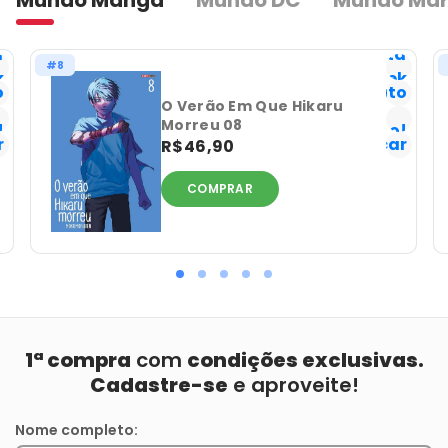
Mundo Mangá
Mundo DC
Mundo Mar
a
Lista
#8
k
Geek
o
Favorito
Já
O Verão Em Que Hikaru
Morreu 08
!
tenho!
r
Notificar
R$46,90
COMPRAR