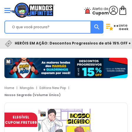
Alerta de
Cupom
Lista
**
Geek
HERÓIS EM AÇÃO: Descontos Progressivos de até 15% OFF + 
Home
|
Mangás
|
Editora New Pop
|
Nosso Segredo (Volume Único)
ELEGÍVEL
CUPOM:
FRETE89