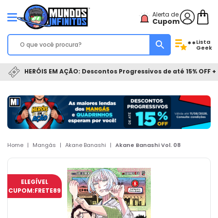
Alerta de
Cupom
Lista
**
Geek
HERÓIS EM AÇÃO: Descontos Progressivos de até 15% OFF + 
Home
|
Mangás
|
Akane Banashi
|
Akane Banashi Vol. 08
ELEGÍVEL
CUPOM:
FRETE89