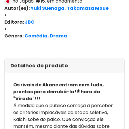
no Japão:
#15
, em andamento
Autor(es):
Yuki Suenaga
,
Takamasa Moue
•
Editora:
JBC
•
Gênero:
Comédia
,
Drama
ver edições
Detalhes do produto
Os rivais de Akane entram com tudo,
prontos para derrubá-la! É hora da
"Virada"!!!
À medida que o público começa a perceber
os critérios implacáveis da etapa seletiva,
Kaichi sobe ao palco. Que convicção ele
mantém, mesmo diante das dúvidas sobre