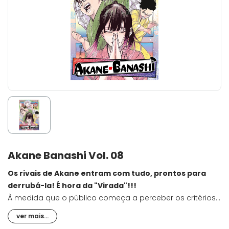
Akane Banashi Vol. 08
Os rivais de Akane entram com tudo, prontos para
derrubá-la! É hora da "Virada"!!!
À medida que o público começa a perceber os critérios
implacáveis da etapa seletiva, Kaichi sobe ao palco. Que
ver mais...
convicção ele mantém, mesmo diante das dúvidas