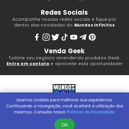
Redes Sociais
Acompanhe nossas redes sociais e fique por
dentro das novidades do
Mundos Infinitos
Venda Geek
Turbine seu negócio revendendo produtos Geek.
Entre em contato
e aproveite esta oportunidade!
Usamos cookies para melhorar sua experiência.
Mundos Infinitos - Publicações e Geek Store |
ContentStuff
Publicações e Assinaturas Ltda. CNPJ - 05.859.917/0001-60.
Continuando a navegação, você aceitará a utilização dos
Rua Machado Bitencourt, 291 -
Conheça nossa Loja Física:
mesmos. Consulte nossa:
Políticas de Privacidade.
Vila Clementino, São Paulo/SP, 04044-000
OK