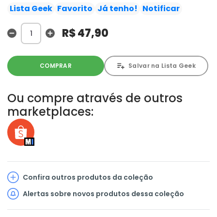
sobre sua compatibilidade com os jurados? Hikaru entra
Lista Geek
Favorito
Já tenho!
Notificar
em cena disposta a usar todos os seus recursos para
conquistar sua revanche contra Akane! Após o fim das
R$ 47,90
apresentações de seus rivais, chega a vez de Akane, mas
o que ela enfrenta com "Virada" é...
COMPRAR
Salvar na Lista Geek
Ou compre através de outros
marketplaces:
Confira outros produtos da coleção
Alertas sobre novos produtos dessa coleção