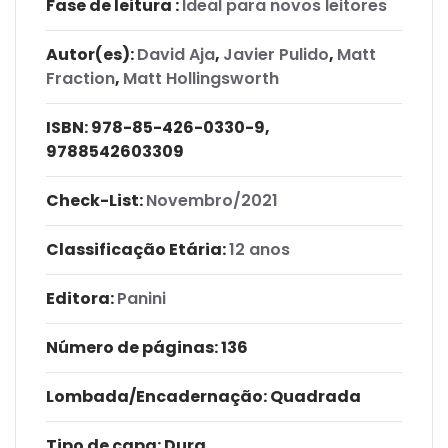
Fase de leitura :
Ideal para novos leitores
Autor(es):
David Aja
,
Javier Pulido
,
Matt
Fraction
,
Matt Hollingsworth
ISBN:
978-85-426-0330-9,
9788542603309
Check-List:
Novembro/2021
Classificação Etária:
12 anos
Editora:
Panini
Número de páginas
: 136
Lombada/Encadernação
: Quadrada
Tipo de capa:
Dura