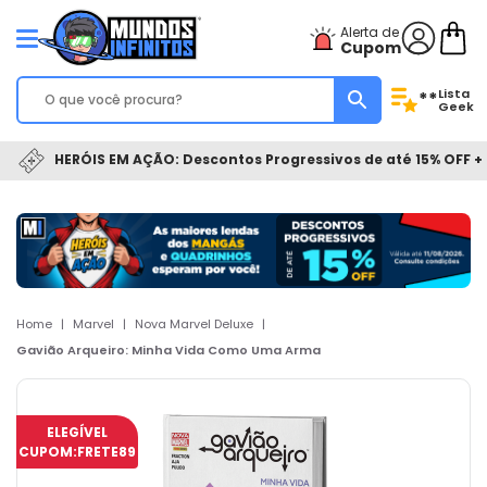
Alerta de
Cupom
Lista
**
Geek
HERÓIS EM AÇÃO: Descontos Progressivos de até 15% OFF + 
Home
|
Marvel
|
Nova Marvel Deluxe
|
Gavião Arqueiro: Minha Vida Como Uma Arma
ELEGÍVEL
CUPOM:
FRETE89