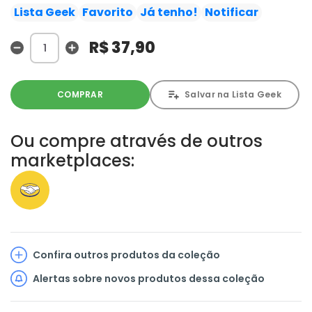
desfecho do "Professor Moriarty". Quando as intenções
Lista Geek
Favorito
Já tenho!
Notificar
do Lorde do Crime e do renomado detetive se cruzam,
Londres é tomada pelas chamas e o caso "O problema
R$ 37,90
final" avança para seu ápice!!
COMPRAR
Salvar na Lista Geek
Ou compre através de outros
marketplaces:
Confira outros produtos da coleção
Alertas sobre novos produtos dessa coleção