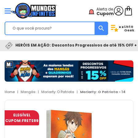
Alerta de
Cupom
Lista
**
Geek
HERÓIS EM AÇÃO: Descontos Progressivos de até 15% OFF + 
Home
|
Mangás
|
Moriarty: O Patriota
|
Moriarty: O Patriota - 14
ELEGÍVEL
CUPOM:
FRETE89