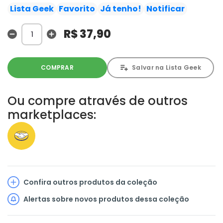
inocentes, Sherlock decide enfrentá-lo cara a cara!! A
Lista Geek
Favorito
Já tenho!
Notificar
justiça recairá sobre a poderosa e maligna figura que
controla Londres?!
R$ 37,90
COMPRAR
Salvar na Lista Geek
Ou compre através de outros
marketplaces:
Confira outros produtos da coleção
Alertas sobre novos produtos dessa coleção