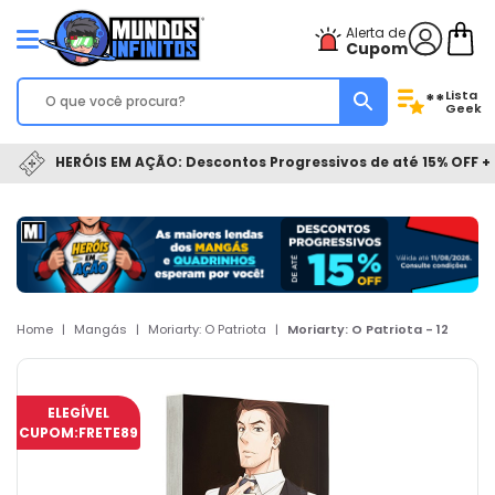
Alerta de
Cupom
Lista
**
Geek
HERÓIS EM AÇÃO: Descontos Progressivos de até 15% OFF + 
Home
|
Mangás
|
Moriarty: O Patriota
|
Moriarty: O Patriota - 12
ELEGÍVEL
CUPOM:
FRETE89