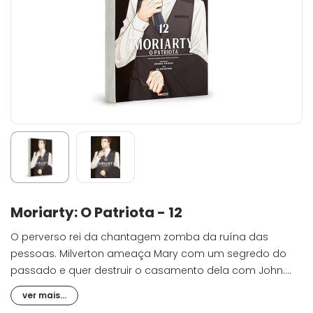
Moriarty: O Patriota - 12
O perverso rei da chantagem zomba da ruína das
pessoas. Milverton ameaça Mary com um segredo do
passado e quer destruir o casamento dela com John.
Para salvar John e Mary deste desprezível meio que
ver mais...
Milverton usa para se divertir à custa de pessoas