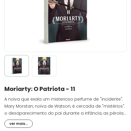
Moriarty: O Patriota - 11
A noiva que exala um misterioso perfume de "incidente".
Mary Morstan, noiva de Watson, é cercada de "mistérios":
o desaparecimento do pai durante a infância, as pérolas
que recebe anualmente e uma carta sem remetente que
ver mais...
solicita um encontro. Desconfiando que há algo de