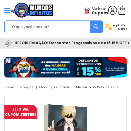
Alerta de
Cupom
Lista
**
Geek
HERÓIS EM AÇÃO: Descontos Progressivos de até 15% OFF + 
Home
|
Mangás
|
Moriarty: O Patriota
|
Moriarty: O Patriota - 11
ELEGÍVEL
CUPOM:
FRETE89