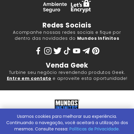
Redes Sociais
Acompanhe nossas redes sociais e fique por
dentro das novidades do
Mundos Infinitos
Venda Geek
Turbine seu negócio revendendo produtos Geek.
Entre em contato
e aproveite esta oportunidade!
Usamos cookies para melhorar sua experiência.
Mundos Infinitos - Publicações e Geek Store |
ContentStuff
Publicações e Assinaturas Ltda. CNPJ - 05.859.917/0001-60.
Continuando a navegação, você aceitará a utilização dos
Rua Machado Bitencourt, 291 -
Conheça nossa Loja Física:
mesmos. Consulte nossa:
Políticas de Privacidade.
Vila Clementino, São Paulo/SP, 04044-000