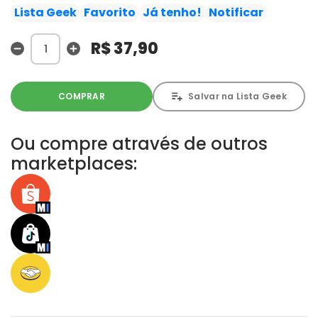
estranho em relação a moça, Sherlock começa a
Lista Geek
Favorito
Já tenho!
Notificar
investigar esses misteriosos incidentes. As "quatro
assinaturas" tingidas de sangue revelarão as ambições
R$ 37,90
humanas!!
COMPRAR
Salvar na Lista Geek
Ou compre através de outros
marketplaces: