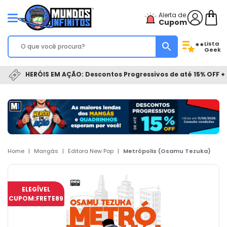
Alerta de
Cupom
Lista
**
Geek
HERÓIS EM AÇÃO: Descontos Progressivos de até 15% OFF + 
Home
|
Mangás
|
Editora New Pop
|
Metrópolis (Osamu Tezuka)
ELEGÍVEL
CUPOM:
FRETE89