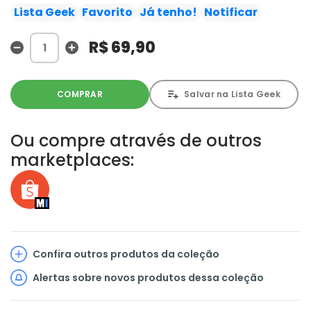
comandado por Duque Red. Temendo ter a pesquisa
Lista Geek
Favorito
Já tenho!
Notificar
usada de forma maligna pela organização, o doutor
foge com seu humanoide, a quem chama de Michi. É
R$ 69,90
quando entra em cena o detetive Higeoyaji, com a
missão de proteger o humanoide. Mas, ao descobrir sua
real natureza, Michi dá início a uma rebelião com todos
COMPRAR
Salvar na Lista Geek
os robôs de Metrópolis.
Ou compre através de outros
marketplaces:
Confira outros produtos da coleção
Alertas sobre novos produtos dessa coleção