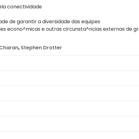
ela conectividade
ade de garantir a diversidade das equipes
ades econo^micas e outras circunsta^ncias externas de g
Charan
,
Stephen Drotter