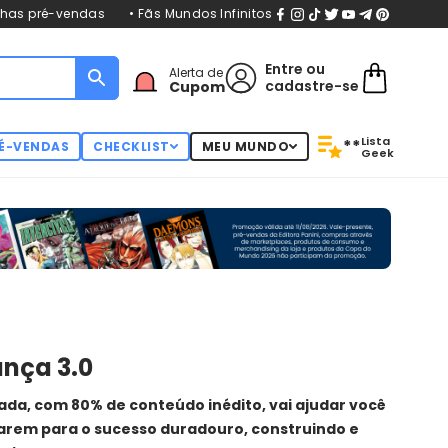
nhas pré-vendas
• Fãs Mundos Infinitos
Entre
ou
Alerta de
cadastre-se
Cupom
Lista
**
É-VENDAS
CHECKLIST
MEU MUNDO
Geek
ança 3.0
iada, com 80% de conteúdo inédito, vai ajudar você
arem para o sucesso duradouro, construindo e