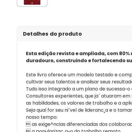
Detalhes do produto
Esta edição revista e ampliada, com 80% 
duradouro, construindo e fortalecendo su
Este livro oferece um modelo testado e compr
cultivar seus talentos e analisar seus resultad
Tudo isso integrado a um plano de sucessa~o
Consultores experientes, que ja´ atuaram em
as habilidades, os valores de trabalho e a a
Seja qual for seu ni´vel de lideranc¸a e o ta
nosso tempo:
 as exige^ncias diferenciadas dos colabora
 a popularizac¸a~o do trabalho remoto