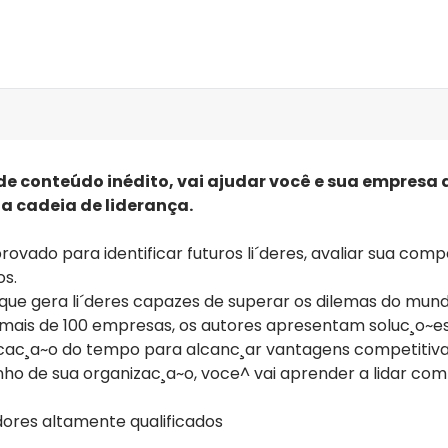
 o aquecimento global, as 
circunsta^ncias externas de
de conteúdo inédito, vai ajudar você e sua empresa 
a cadeia de liderança.
ovado para identificar futuros li´deres, avaliar sua com
os.
 que gera li´deres capazes de superar os dilemas do mun
 mais de 100 empresas, os autores apresentam soluc¸o~es
plicac¸a~o do tempo para alcanc¸ar vantagens competitiv
manho de sua organizac¸a~o, voce^ vai aprender a lidar c
dores altamente qualificados