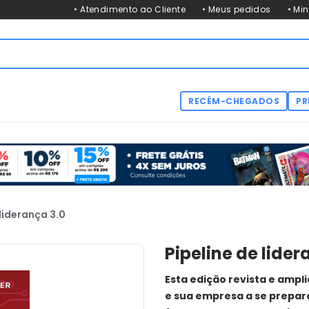
• Atendimento ao Cliente
• Meus pedidos
• Mi
RECÉM-CHEGADOS
PR
 liderança 3.0
Pipeline de lider
Esta edição revista e ampl
e sua empresa a se prepar