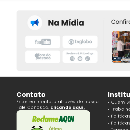
Contato
Instit
Entre em contato através do nosso
• Quem 
Fale Conosco,
clicando aqui.
• Trabal
• Polític
• Polític
• Termos