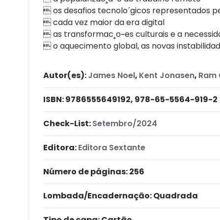
 os desafios tecnolo´gicos representados p
 cada vez maior da era digital
 as transformac¸o~es culturais e a necessid
 o aquecimento global, as novas instabilid
Autor(es):
James Noel
,
Kent Jonasen
,
Ram 
ISBN:
9786555649192, 978-65-5564-919-2
Check-List:
Setembro/2024
Editora:
Editora Sextante
Número de páginas
: 256
Lombada/Encadernação
: Quadrada
Tipo de capa:
Cartão