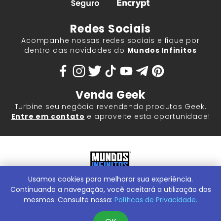
Redes Sociais
Acompanhe nossas redes sociais e fique por
dentro das novidades do
Mundos Infinitos
Venda Geek
Turbine seu negócio revendendo produtos Geek.
Entre em contato
e aproveite esta oportunidade!
Usamos cookies para melhorar sua experiência.
Mundos Infinitos - Publicações e Geek Store |
ContentStuff
Publicações e Assinaturas Ltda. CNPJ - 05.859.917/0001-60.
Continuando a navegação, você aceitará a utilização dos
Rua Machado Bitencourt, 291 -
Conheça nossa Loja Física:
mesmos. Consulte nossa:
Políticas de Privacidade.
Vila Clementino, São Paulo/SP, 04044-000