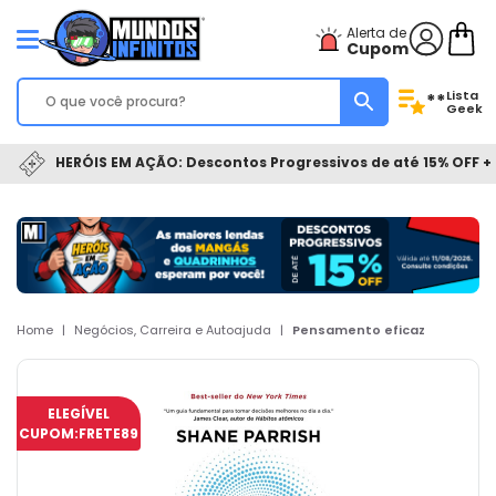
Alerta de
Cupom
Lista
**
Geek
HERÓIS EM AÇÃO: Descontos Progressivos de até 15% OFF + 
Home
|
Negócios, Carreira e Autoajuda
|
Pensamento eficaz
ELEGÍVEL
CUPOM:
FRETE89