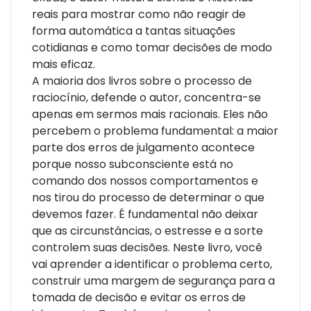
reais para mostrar como não reagir de
"Um guia prático para usar a mente de maneira mais
forma automática a tantas situações
eficaz, superar preconceitos cognitivos e tomar melhores
cotidianas e como tomar decisões de modo
decisões." - Adam Grant, autor do best-seller
Pense de
mais eficaz.
novo
A maioria dos livros sobre o processo de
raciocínio, defende o autor, concentra-se
apenas em sermos mais racionais. Eles não
percebem o problema fundamental: a maior
parte dos erros de julgamento acontece
porque nosso subconsciente está no
comando dos nossos comportamentos e
nos tirou do processo de determinar o que
devemos fazer. É fundamental não deixar
que as circunstâncias, o estresse e a sorte
controlem suas decisões. Neste livro, você
vai aprender a identificar o problema certo,
construir uma margem de segurança para a
tomada de decisão e evitar os erros de