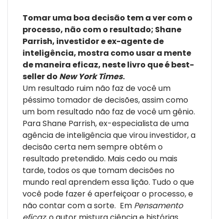
comportamentos e nos tirou do processo de determinar
Tomar uma boa decisão tem a ver com o
o que devemos fazer. É fundamental não deixar que as
processo, não com o resultado; Shane
circunstâncias, o estresse e a sorte controlem suas
Parrish, investidor e ex-agente de
decisões. Neste livro, você vai aprender a identificar o
inteligência, mostra como usar a mente
problema certo, construir uma margem de segurança
de maneira eficaz, neste livro que é best-
para a tomada de decisão e evitar os erros de
seller do
New York Times
.
julgamento. Também vai aprender a dimensionar o
Um resultado ruim não faz de você um
custo de uma decisão e usar esse cálculo a seu favor.
péssimo tomador de decisões, assim como
Afinal, como diz Parrish: "A vida inteira as pessoas nos
um bom resultado não faz de você um gênio.
ensinam a seguir regras, mas ninguém nunca nos
Para Shane Parrish, ex-especialista de uma
contou de que maneira podemos criar regras
agência de inteligência que virou investidor, a
poderosas que nos ajudem a conseguir o que
decisão certa nem sempre obtém o
queremos".
resultado pretendido. Mais cedo ou mais
"Um manual indispensável para tomar decisões diárias
tarde, todos os que tomam decisões no
mais inteligentes." - James Clear, autor do best-seller
mundo real aprendem essa lição. Tudo o que
Hábitos atômicos
você pode fazer é aperfeiçoar o processo, e
"Leio Shane Parrish há muitos e muitos anos. Este livro é
não contar com a sorte. Em
Pensamento
sua obra-prima." - Ryan Holiday, autor de
O ego é seu
eficaz
, o autor mistura ciência e histórias
inimigo