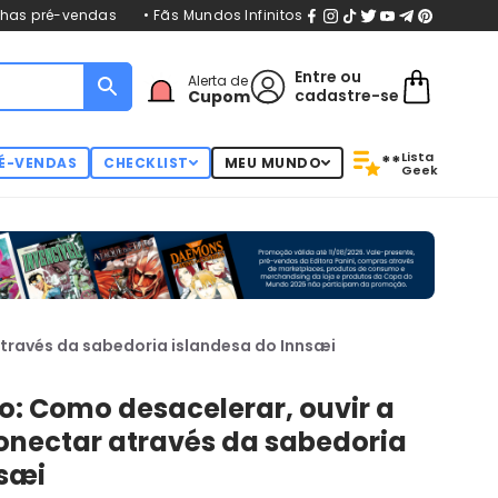
nhas pré-vendas
• Fãs Mundos Infinitos
Entre
ou
Alerta de
cadastre-se
Cupom
Lista
**
É-VENDAS
CHECKLIST
MEU MUNDO
Geek
através da sabedoria islandesa do Innsæi
o: Como desacelerar, ouvir a
conectar através da sabedoria
nsæi