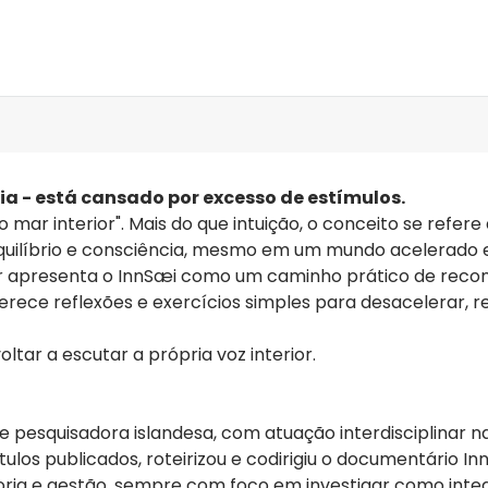
razão e sensibilidade em u
estímulos e pelo esgotamen
Informações relevantes:
"
Olhar para dentro
é uma aula 
profundamente para dentro 
promover mudanças positiva
e CEO da McPherson Strateg
ia - está cansado por excesso de estímulos.
o mar interior". Mais do que intuição, o conceito se refe
equilíbrio e consciência, mesmo em um mundo acelerado 
ir apresenta o InnSæi como um caminho prático de recon
oferece reflexões e exercícios simples para desacelerar, 
tar a escutar a própria voz interior.
 pesquisadora islandesa, com atuação interdisciplinar nas
ulos publicados, roteirizou e codirigiu o documentário I
oria e gestão, sempre com foco em investigar como inte