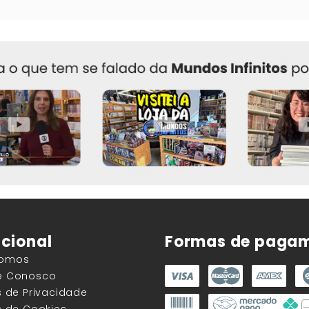
ucional
Formas de paga
Somos
he Conosco
as de Privacidade
as de Cookies