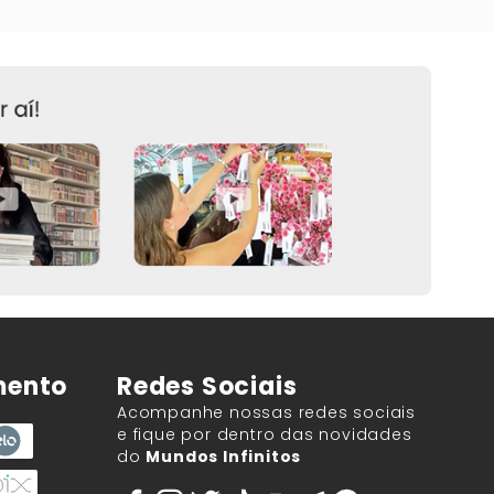
mento
Redes Sociais
Acompanhe nossas redes sociais
e fique por dentro das novidades
do
Mundos Infinitos