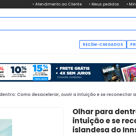
• Atendimento ao Cliente
• Meus pedidos
• Mi
RECÉM-CHEGADOS
PR
dentro: Como desacelerar, ouvir a intuição e se reconectar 
Olhar para dentr
intuição e se re
islandesa do In