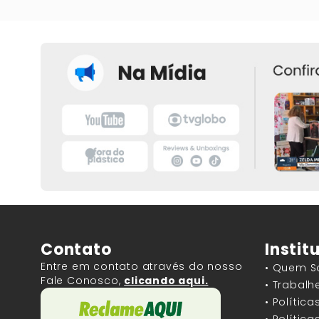
Contato
Instit
Entre em contato através do nosso
• Quem 
Fale Conosco,
clicando aqui.
• Trabal
• Polític
• Polític