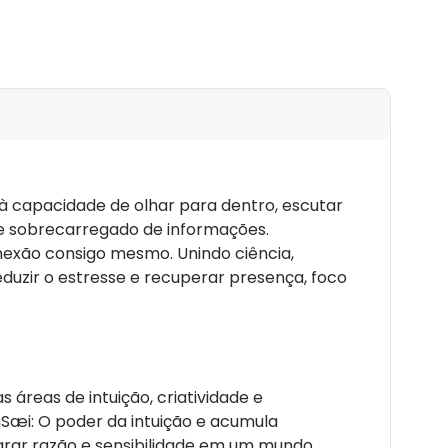
m mundo marcado pela pressa, pelo excesso de
to emocional.
brilhante e espiritual sobre a importância de olhar
de nós mesmos antes de enfrentar desafios e
s no mundo." - Susan McPherson, autora, fundadora
ies
re à capacidade de olhar para dentro, escutar
e sobrecarregado de informações.
exão consigo mesmo. Unindo ciência,
reduzir o estresse e recuperar presença, foco
 áreas de intuição, criatividade e
nnSæi: O poder da intuição e acumula
grar razão e sensibilidade em um mundo